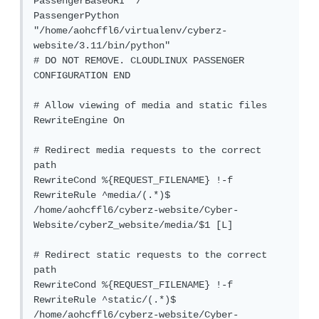
PassengerBaseURI "/"

PassengerPython 
"/home/aohcffl6/virtualenv/cyberz-
website/3.11/bin/python"

# DO NOT REMOVE. CLOUDLINUX PASSENGER 
CONFIGURATION END

# Allow viewing of media and static files

RewriteEngine On

# Redirect media requests to the correct 
path  

RewriteCond %{REQUEST_FILENAME} !-f

RewriteRule ^media/(.*)$ 
/home/aohcffl6/cyberz-website/Cyber-
Website/cyberZ_website/media/$1 [L]

# Redirect static requests to the correct 
path

RewriteCond %{REQUEST_FILENAME} !-f

RewriteRule ^static/(.*)$ 
/home/aohcffl6/cyberz-website/Cyber-