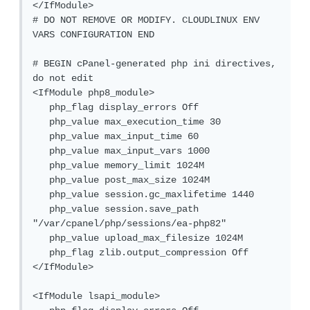
</IfModule>

# DO NOT REMOVE OR MODIFY. CLOUDLINUX ENV 
VARS CONFIGURATION END

# BEGIN cPanel-generated php ini directives, 
do not edit

<IfModule php8_module>

   php_flag display_errors Off

   php_value max_execution_time 30

   php_value max_input_time 60

   php_value max_input_vars 1000

   php_value memory_limit 1024M

   php_value post_max_size 1024M

   php_value session.gc_maxlifetime 1440

   php_value session.save_path 
"/var/cpanel/php/sessions/ea-php82"

   php_value upload_max_filesize 1024M

   php_flag zlib.output_compression Off

</IfModule>

<IfModule lsapi_module>
