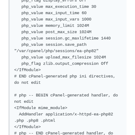
   php_flag display_errors Off

   php_value max_execution_time 30

   php_value max_input_time 60

   php_value max_input_vars 1000

   php_value memory_limit 1024M

   php_value post_max_size 1024M

   php_value session.gc_maxlifetime 1440

   php_value session.save_path 
"/var/cpanel/php/sessions/ea-php82"

   php_value upload_max_filesize 1024M

   php_flag zlib.output_compression Off

</IfModule>

# END cPanel-generated php ini directives, 
do not edit

# php -- BEGIN cPanel-generated handler, do 
not edit

<IfModule mime_module>

  AddHandler application/x-httpd-ea-php82 
.php .php8 .phtml

</IfModule>

# php -- END cPanel-generated handler, do 