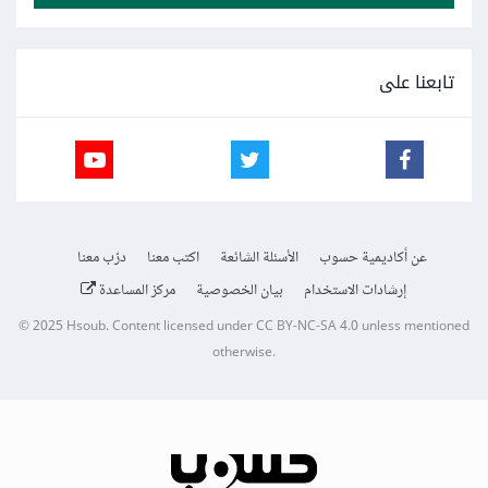
تابعنا على
عن أكاديمية حسوب
الأسئلة الشائعة
اكتب معنا
درّب معنا
إرشادات الاستخدام
بيان الخصوصية
مركز المساعدة
© 2025
Hsoub
.
Content licensed under
CC BY-NC-SA 4.0
unless mentioned
otherwise.