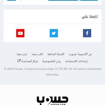
تابعنا على
عن أكاديمية حسوب
الأسئلة الشائعة
اكتب معنا
درّب معنا
إرشادات الاستخدام
بيان الخصوصية
مركز المساعدة
© 2025
Hsoub
.
Content licensed under
CC BY-NC-SA 4.0
unless mentioned
otherwise.