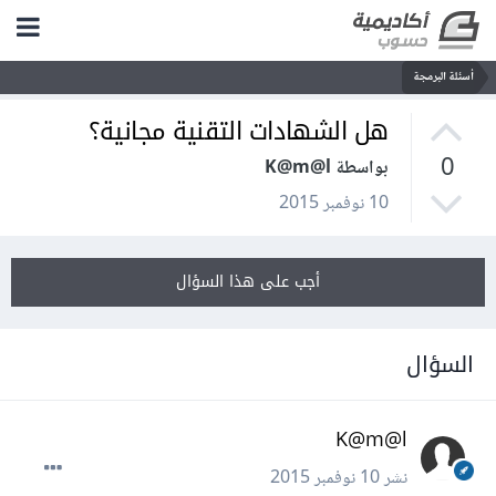
أسئلة البرمجة
هل الشهادات التقنية مجانية؟
0
بواسطة K@m@l
10 نوفمبر 2015
أجب على هذا السؤال
السؤال
K@m@l
نشر
10 نوفمبر 2015