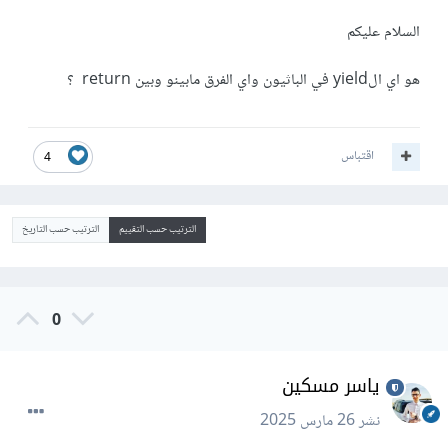
السلام عليكم
هو اي الyield في الباثيون واي الفرق مابينو وبين return ؟
اقتباس
4
الترتيب حسب التقييم
الترتيب حسب التاريخ
0
ياسر مسكين
نشر
26 مارس 2025