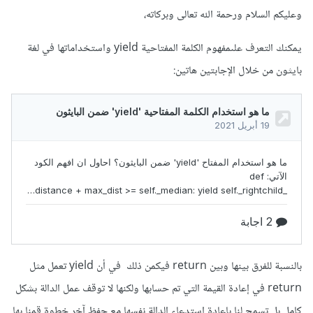
وعليكم السلام ورحمة الله تعالى وبركاته،
يمكنك التعرف علىمفهوم الكلمة المفتاحية yield واستخداماتها في لغة
بايثون من خلال الإجابتين هاتين:
بالنسبة للفرق بينها وبين return فيكمن ذلك في أن yield تعمل مثل
return في إعادة القيمة التي تم حسابها ولكنها لا توقف عمل الدالة بشكل
كامل بل تسمح لنا بإعادة استدعاء الدالة نفسها مع حفظ آخر خطوة قمنا بها