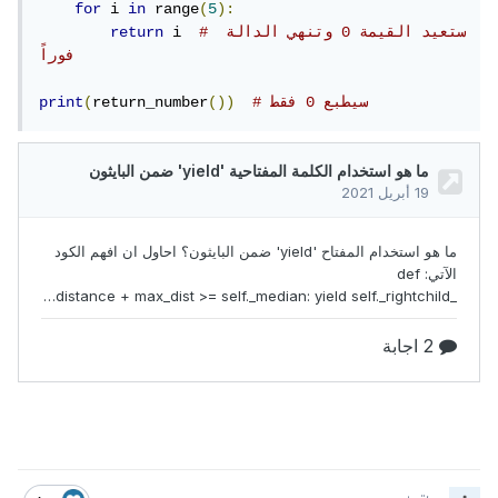
for
 i 
in
 range
(
5
):
# ستعيد القيمة 0 وتنهي الدالة 
 i  
return
فوراً
# سيطبع 0 فقط
())
return_number
(
print