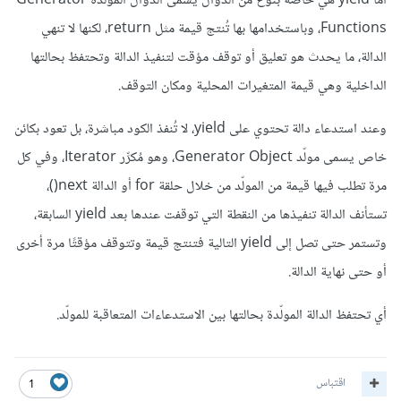
أما yield هي خاصة بنوع من الدوال يسمى الدوال المولّدة Generator
Functions، وباستخدامها بها تُنتج قيمة مثل return، لكنها لا تنهي
الدالة، ما يحدث هو تعليق أو توقف مؤقت لتنفيذ الدالة وتحتفظ بحالتها
الداخلية وهي قيمة المتغيرات المحلية ومكان التوقف.
وعند استدعاء دالة تحتوي على yield، لا تُنفذ الكود مباشرة، بل تعود بكائن
خاص يسمى مولّد Generator Object، وهو مُكرِّر Iterator، وفي كل
مرة تطلب فيها قيمة من المولّد من خلال حلقة for أو الدالة next()،
تستأنف الدالة تنفيذها من النقطة التي توقفت عندها بعد yield السابقة،
وتستمر حتى تصل إلى yield التالية فتنتج قيمة وتتوقف مؤقتًا مرة أخرى
أو حتى نهاية الدالة.
أي تحتفظ الدالة المولّدة بحالتها بين الاستدعاءات المتعاقبة للمولّد.
اقتباس
1