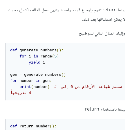
بينما return تقوم بإرجاع قيمة واحدة وتنهي عمل الدالة بالكامل، بحيث
لا يمكن استئنافها بعد ذلك.
وإليك المثال التالي للتوضيح
def
 generate_numbers
():
for
 i 
in
 range
(
5
):
yield
 i

gen 
=
 generate_numbers
()
for
 number 
in
 gen
:
# ستتم طباعة الأرقام من 0 إلى 
)
number
(
print
4 تدريجياً
بينما
باستخدام return
def
 return_number
():