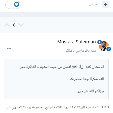
اقتباس
حلقة for أو الدالة next()، تستأنف الدالة تنفيذها من النقطة التي
1
توقفت عندها بعد yield السابقة، وتستمر حتى تصل
إلى yield التالية فتنتج قيمة وتتوقف مؤقتًا مرة أخرى أو حتى
0
نهاية الدالة.
Mustafa Suleiman
أي تحتفظ الدالة المولّدة بحالتها بين الاستدعاءات المتعاقبة للمولّد.
نشر
26 مارس 2025
اه عشان كده الyield افضل من حيث استهلاك الذاكرة صح
الف شكراا جدا لحضرتكم
جزاكم الله كل خير
return بالنسبة للبيانات الكبيرة كقائمة أو أي مجموعة بيانات تحتوي على