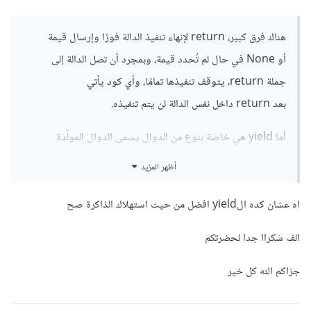
هناك فرق كبير، return لإنهاء تنفيذ الدالة فورًا وإرسال قيمة
أو None في حال لم تُحدد قيمة، وبمجرد أن تصل الدالة إلى
جملة return، يتوقف تنفيذها تمامًا، وأي كود يأتي
بعد return داخل نفس الدالة لن يتم تنفيذه.
أما yield هي خاصة بنوع من الدوال يسمى الدوال المولّدة
Generator Functions، وباستخدامها بها تُنتج قيمة
أظهر المزيد
مثل return، لكنها لا تنهي الدالة، ما يحدث هو تعليق أو توقف
مؤقت لتنفيذ الدالة وتحتفظ بحالتها الداخلية وهي قيمة المتغيرات
اه عشان كده الyield افضل من حيث استهلاك الذاكرة صح
المحلية ومكان التوقف.
الف شكراا جدا لحضرتكم
وعند استدعاء دالة تحتوي على yield، لا تُنفذ الكود مباشرة، بل
جزاكم الله كل خير
تعود بكائن خاص يسمى مولّد Generator Object، وهو مُكرِّر
Iterator، وفي كل مرة تطلب فيها قيمة من المولّد من خلال