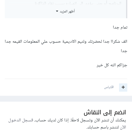
البرنامج أو حتى يؤدي إلى انهياره بسبب نفاد الذاكرة
أظهر المزيد
MemoryError.
أما yield، فالدالة لا تقوم بإنشاء المجموعة كاملة في الذاكرة دفعة
تمام جدا
واحدة، بل تُنتج yield قيمة واحدة فقط في كل مرة يتم فيها طلب
الف شكراا جدا لحضرتك ولتيم اكاديمية حسوب علي المعلومات القيمه جدا
قيمة من المولّد، وتحتفظ الدالة بحالتها وتتوقف مؤقتًا وعند طلب
جدا
القيمة التالية، تستأنف من حيث توقفت وتنتج القيمة التالية، وهكذا.
جزاكم الله كل خير
بالتالي في أي لحظة زمنية، لا يتم تخزين سوى عنصر واحد أو عدد
قليل جدًا من العناصر اللازمة للحساب في الذاكرة، بغض النظر عن
اقتباس
الحجم الكلي للتسلسل الذي يمكن للمولّد إنتاجه، وذاك ما يسمى
التقييم الكسول Lazy Evaluation.
انضم إلى النقاش
يمكنك أن تنشر الآن وتسجل لاحقًا. إذا كان لديك حساب،
فسجل الدخول
الآن
لتنشر باسم حسابك.