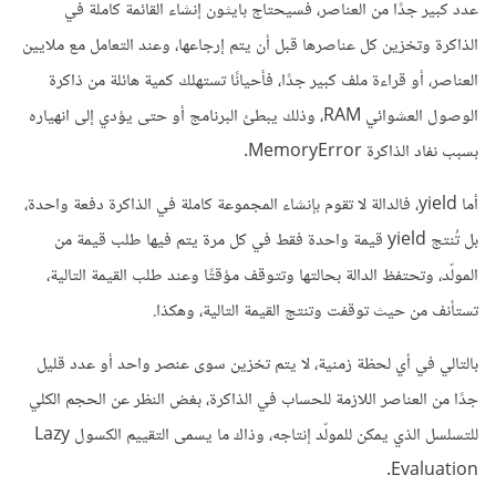
عدد كبير جدًا من العناصر، فسيحتاج بايثون إنشاء القائمة كاملة في
الذاكرة وتخزين كل عناصرها قبل أن يتم إرجاعها، وعند التعامل مع ملايين
العناصر، أو قراءة ملف كبير جدًا، فأحيانًا تستهلك كمية هائلة من ذاكرة
الوصول العشوائي RAM، وذلك يبطئ البرنامج أو حتى يؤدي إلى انهياره
بسبب نفاد الذاكرة MemoryError.
أما yield، فالدالة لا تقوم بإنشاء المجموعة كاملة في الذاكرة دفعة واحدة،
بل تُنتج yield قيمة واحدة فقط في كل مرة يتم فيها طلب قيمة من
المولّد، وتحتفظ الدالة بحالتها وتتوقف مؤقتًا وعند طلب القيمة التالية،
تستأنف من حيث توقفت وتنتج القيمة التالية، وهكذا.
بالتالي في أي لحظة زمنية، لا يتم تخزين سوى عنصر واحد أو عدد قليل
جدًا من العناصر اللازمة للحساب في الذاكرة، بغض النظر عن الحجم الكلي
للتسلسل الذي يمكن للمولّد إنتاجه، وذاك ما يسمى التقييم الكسول Lazy
Evaluation.