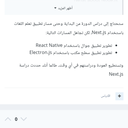
what about Node.js?
أظهر المزيد
ستحتاج إلى دراس الدورة من البداية وحتى مسار تطبيق تعلم اللغات
باستخدام Next.js، لكن تجاهل المسارات التالية:
تطوير تطبيق جوال باستخدام React Native
تطوير تطبيق سطح مكتب باستخدام Electron.js
وتستطيع العودة ودراستهم في أي وقت، طالما أنك حددت دراسة
Next.js
اقتباس
0