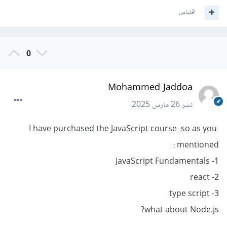
اقتباس
0
Mohammed Jaddoa
نشر
26 مارس 2025
I have purchased the JavaScript course so as you
mentioned :
1- JavaScript Fundamentals
2- react
3- type script
what about Node.js?