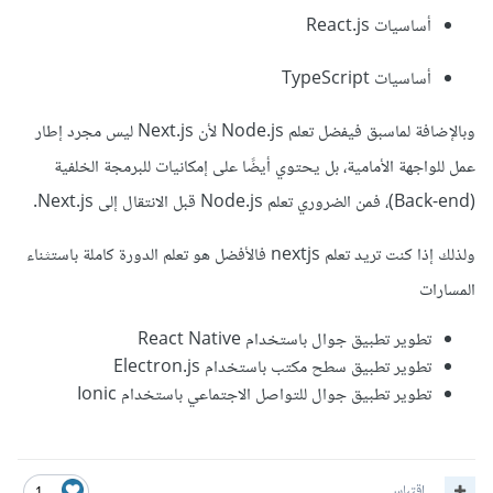
أساسيات React.js
أساسيات TypeScript
وبالإضافة لماسبق فيفضل تعلم Node.js لأن Next.js ليس مجرد إطار
عمل للواجهة الأمامية، بل يحتوي أيضًا على إمكانيات للبرمجة الخلفية
(Back-end)، فمن الضروري تعلم Node.js قبل الانتقال إلى Next.js.
ولذلك إذا كنت تريد تعلم nextjs فالأفضل هو تعلم الدورة كاملة باستثناء
المسارات
تطوير تطبيق جوال باستخدام React Native
تطوير تطبيق سطح مكتب باستخدام Electron.js
تطوير تطبيق جوال للتواصل الاجتماعي باستخدام Ionic
اقتباس