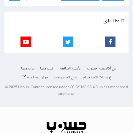
تابعنا على
عن أكاديمية حسوب
الأسئلة الشائعة
اكتب معنا
درّب معنا
إرشادات الاستخدام
بيان الخصوصية
مركز المساعدة
© 2025
Hsoub
.
Content licensed under
CC BY-NC-SA 4.0
unless mentioned
otherwise.