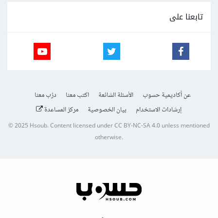
تابعنا على
عن أكاديمية حسوب
الأسئلة الشائعة
اكتب معنا
درّب معنا
إرشادات الاستخدام
بيان الخصوصية
مركز المساعدة
© 2025
Hsoub
.
Content licensed under
CC BY-NC-SA 4.0
unless mentioned
otherwise.