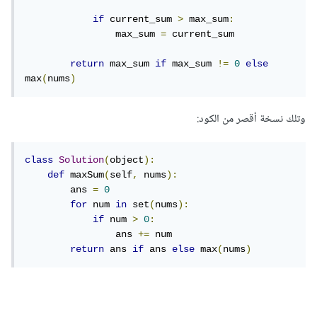
if
 current_sum 
>
 max_sum
:
                max_sum 
=
 current_sum

return
 max_sum 
if
 max_sum 
!=
0
else
max
(
nums
)
وتلك نسخة أقصر من الكود:
class
Solution
(
object
):
def
 maxSum
(
self
,
 nums
):
        ans 
=
0
for
 num 
in
 set
(
nums
):
if
 num 
>
0
:
                ans 
+=
 num

return
 ans 
if
 ans 
else
 max
(
nums
)