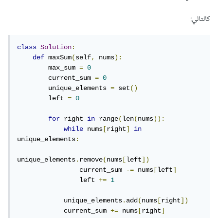
كالتالي:
class
Solution
:
def
 maxSum
(
self
,
 nums
):
        max_sum 
=
0
        current_sum 
=
0
        unique_elements 
=
 set
()
        left 
=
0
for
 right 
in
 range
(
len
(
nums
)):
while
 nums
[
right
]
in
unique_elements
:
unique_elements
.
remove
(
nums
[
left
])
                current_sum 
-=
 nums
[
left
]
                left 
+=
1
            unique_elements
.
add
(
nums
[
right
])
            current_sum 
+=
 nums
[
right
]