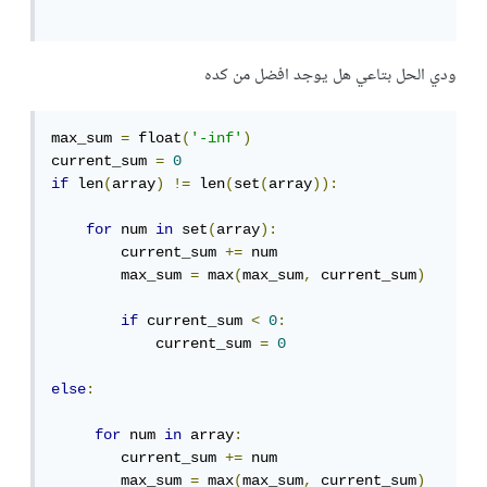
ودي الحل بتاعي هل يوجد افضل من كده
max_sum 
=
 float
(
'-inf'
)
current_sum 
=
0
if
 len
(
array
)
!=
 len
(
set
(
array
)):
for
 num 
in
 set
(
array
):
        current_sum 
+=
 num

        max_sum 
=
 max
(
max_sum
,
 current_sum
)
if
 current_sum 
<
0
:
            current_sum 
=
0
else
:
for
 num 
in
 array
:
        current_sum 
+=
 num

        max_sum 
=
 max
(
max_sum
,
 current_sum
)