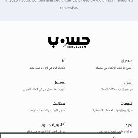
© 2025
Hsoub
.
Content licensed under
CC BY-NC-SA 4.0
unless mentioned
otherwise.