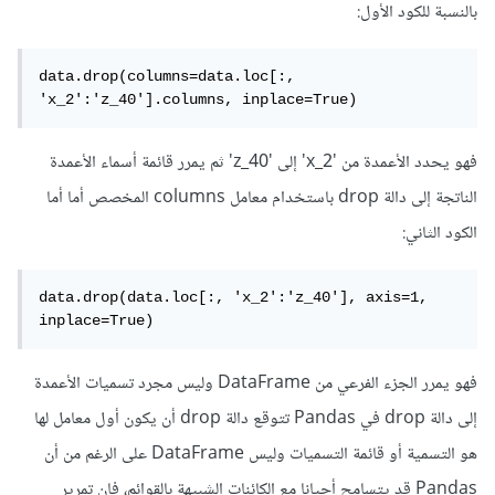
بالنسبة للكود الأول:
data.drop(columns=data.loc[:, 
'x_2':'z_40'].columns, inplace=True)
فهو يحدد الأعمدة من 'x_2' إلى 'z_40' ثم يمرر قائمة أسماء الأعمدة
الناتجة إلى دالة drop باستخدام معامل columns المخصص أما أما
الكود الثاني:
data.drop(data.loc[:, 'x_2':'z_40'], axis=1, 
inplace=True)
فهو يمرر الجزء الفرعي من DataFrame وليس مجرد تسميات الأعمدة
إلى دالة drop في Pandas تتوقع دالة drop أن يكون أول معامل لها
هو التسمية أو قائمة التسميات وليس DataFrame على الرغم من أن
Pandas قد يتسامح أحيانا مع الكائنات الشبيهة بالقوائم، فإن تمرير