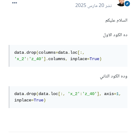
نشر
20 مارس 2025
السلام عليكم
ده الكود الاول
data
.
drop
(
columns
=
data
.
loc
[:,
'x_2'
:
'z_40'
].
columns
,
 inplace
=
True
)
وده الكود التاني
data
.
drop
(
data
.
loc
[:,
'x_2'
:
'z_40'
],
 axis
=
1
,
inplace
=
True
)