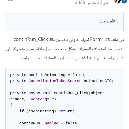
تظهر في المنتصف
نشر
22 مارس 2025
وفي في شريط الأدوات Toolbox على الجانب الأيسر، ابحثي عن
لا اقصد هكذا
Button واسحبيه إلى النموذج، ثم ضعي الزر في مكان مناسب
وليكن وسط النموذج تقريبًا.
في ملف Form1.cs لديكِ حاولي تحسين دالة continRun_Click
بعد ذلك ستكتبي الكود، انقري بزر الفأرة الأيمن على الزر في وضع
للتعامل مع استئناف العمليات بشكل صحيح، مع إضافة رسوم متحركة للزر
التصميم واختاري View Code، أو افتحي ملف Form1.cs
نفسه، واستخدام Task لضمان استمرارية العمليات غير المتزامنة.
مباشرة، ستجدي كود يبدأ بـ public partial class Form1 :
Form.
private
bool
 isAnimating 
=
false
;
private
CancellationTokenSource
 animationCTS
;
قبل أي دالة قومي بكتابة المتغيرات التالية:
private
 async 
void
 continRun_Click
(
object 
تخزين العرض الأصلي
sender
,
EventArgs
 e
)
{
تخزين الإرتفاع
if
(
isAnimating
)
return
;
متغير لمتابعة حجم الزر بتصغيره وتكبيره
متغير خاص بوقت الـ animation
    continRun
.
Enabled
=
false
;