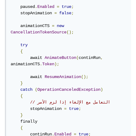
كالتالي:
    paused
.
Enabled
=
true
;
    stopAnimation 
=
false
;
private
int
 originalWidth
;
    animationCTS 
=
new
private
int
 originalHeight
;
CancellationTokenSource
();
private
bool
 isExpanding 
=
false
;
private
Timer
 animationTimer
;
try
{
ثم في دالة في دالة Form1()، أضيفي كود بعد
        await 
AnimateButton
(
continRun
,
InitializeComponent() لإسناد متغيري الطول والعرض
animationCTS
.
Token
);
إلى button1.Width وbutton1.Height
        await 
ResumeAnimation
();
}
بعد ذلك عليك إعداد المؤقت timer
catch
(
OperationCanceledException
)
{
// التعامل مع الإلغاء إذا لزم الأمر
animationTimer 
=
new
Timer
();
        stopAnimation 
=
true
;
animationTimer
.
Interval
=
30
;
}
    finally

ثم إضافة حدث النقر Click، في في وضع التصميم، انقري مرتين
{
على الزر، وسيُنشئ Visual Studio دالة button1_Click، اكتبي
        continRun
.
Enabled
=
true
;