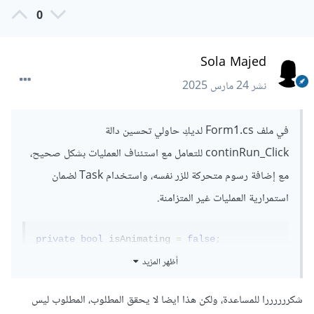
0
Sola Majed
نشر
24 مارس 2025
في ملف Form1.cs لديكِ حاولي تحسين دالة
continRun_Click للتعامل مع استئناف العمليات بشكل صحيح،
مع إضافة رسوم متحركة للزر نفسه، واستخدام Task لضمان
استمرارية العمليات غير المتزامنة.
private
bool
 isAnimating 
=
false
;
private
CancellationTokenSource
أظهر المزيد
animationCTS
;
شكررررررا للمساعدة، ولكن هذا ايضا لا يحقق المطلوب، المطلوب ليس
private
 async 
void
 continRun_Click
(
object 
sender
,
EventArgs
 e
)