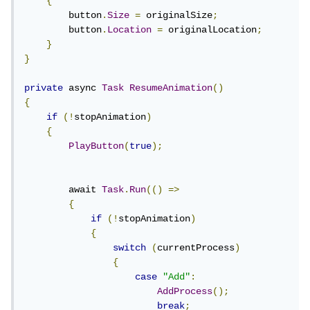
{
        button
.
Size
=
 originalSize
;
        button
.
Location
=
 originalLocation
;
}
}
private
 async 
Task
ResumeAnimation
()
{
if
(!
stopAnimation
)
{
PlayButton
(
true
);
        await 
Task
.
Run
(()
=>
{
if
(!
stopAnimation
)
{
switch
(
currentProcess
)
{
case
"Add"
:
AddProcess
();
break
;