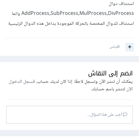
استئناف دوال
{
AddProcess,SubProcess,MulProcess,DivProcess وانما
if
(
isAnimating
)
return
;
استئناف للدوال المختصة بالحركة الموجودة بداخل هذه الدوال الرئيسية
    continRun
.
Enabled
=
false
;
    paused
.
Enabled
=
true
;
    stopAnimation 
=
false
;
اقتباس
    animationCTS 
=
new
CancellationTokenSource
();
انضم إلى النقاش
try
يمكنك أن تنشر الآن وتسجل لاحقًا. إذا كان لديك حساب،
فسجل الدخول
{
الآن
لتنشر باسم حسابك.
        await 
AnimateButton
(
continRun
,
animationCTS
.
Token
);
        await 
ResumeAnimation
();
أجب على هذا السؤال...
}
catch
(
OperationCanceledException
)
{
// التعامل مع الإلغاء إذا لزم الأمر