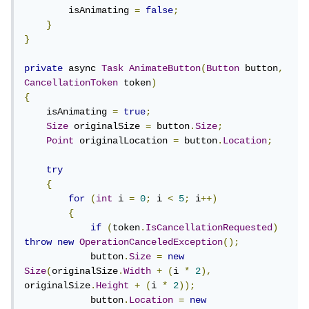
        isAnimating 
=
false
;
بها:
}
}
"تم النقر على زر 
(
Show
.
MessageBox
private
 async 
Task
AnimateButton
(
Button
 button
,
);
الاستئناف!"
CancellationToken
 token
)
{
ثم حدث تمرير المؤشر على الزر MouseEnter في نافذة
    isAnimating 
=
true
;
Properties للزر، انقري على أيقونة البرق Events وابحثي عن
Size
 originalSize 
=
 button
.
Size
;
Point
 originalLocation 
=
 button
.
Location
;
MouseEnter، انقري مرتين بجانبه لإنشاء دالة واكتبي بها:
try
{
isExpanding 
=
true
;
for
(
int
 i 
=
0
;
 i 
<
5
;
 i
++)
animationTimer
.
Start
();
{
ثم حدث مغادرة المؤشر MouseLeave بنفس الكيفية حاولي كتابة
if
(
token
.
IsCancellationRequested
)
throw
new
OperationCanceledException
();
الكود الخاص به.
            button
.
Size
=
new
Size
(
originalSize
.
Width
+
(
i 
*
2
),
بعد ذلك تنفيذ الرسوم المتحركة، بربط المؤقت بحدث، في
originalSize
.
Height
+
(
i 
*
2
));
            button
.
Location
=
new
Form1() بعد إعداد animationTimer.Interval، أضيفي