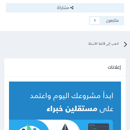
        stopAnimation 
=
true
;
مشاركة
}
    finally

متابعون
1
{
        continRun
.
Enabled
=
true
;
        isAnimating 
=
false
;
}
اذهب إلى قائمة الأسئلة
}
private
 async 
Task
AnimateButton
(
Button
button
,
CancellationToken
 token
)
إعلانات
{
    isAnimating 
=
true
;
Size
 originalSize 
=
 button
.
Size
;
Point
 originalLocation 
=
button
.
Location
;
try
{
for
(
int
 i 
=
0
;
 i 
<
5
;
 i
++)
{