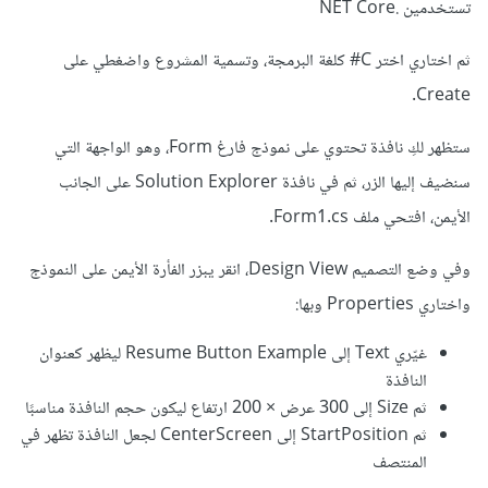
تستخدمين .NET Core
ثم اختاري اختر C# كلغة البرمجة، وتسمية المشروع واضغطي على
Create.
ستظهر لكِ نافذة تحتوي على نموذج فارغ Form، وهو الواجهة التي
سنضيف إليها الزر، ثم في نافذة Solution Explorer على الجانب
الأيمن، افتحي ملف Form1.cs.
وفي وضع التصميم Design View، انقر يبزر الفأرة الأيمن على النموذج
واختاري Properties وبها:
غيّري Text إلى Resume Button Example ليظهر كعنوان
النافذة
ثم Size إلى 300 عرض × 200 ارتفاع ليكون حجم النافذة مناسبًا
ثم StartPosition إلى CenterScreen لجعل النافذة تظهر في
المنتصف