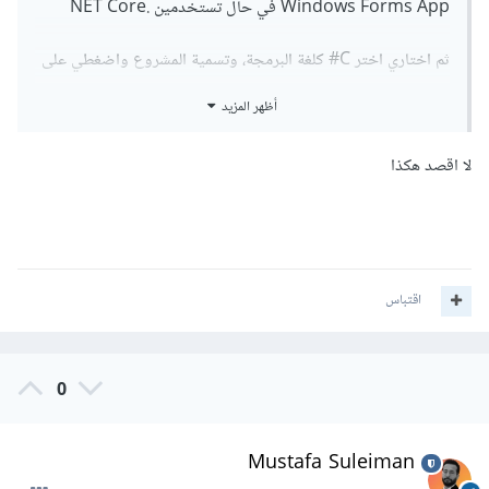
Windows Forms App في حال تستخدمين .NET Core
ثم اختاري اختر C# كلغة البرمجة، وتسمية المشروع واضغطي على
Create.
أظهر المزيد
ستظهر لكِ نافذة تحتوي على نموذج فارغ Form، وهو الواجهة
لا اقصد هكذا
التي سنضيف إليها الزر، ثم في نافذة Solution Explorer على
الجانب الأيمن، افتحي ملف Form1.cs.
وفي وضع التصميم Design View، انقر يبزر الفأرة الأيمن على
اقتباس
النموذج واختاري Properties وبها:
غيّري Text إلى Resume Button Example ليظهر
كعنوان النافذة
0
ثم Size إلى 300 عرض × 200 ارتفاع ليكون حجم النافذة
مناسبًا
Mustafa Suleiman
ثم StartPosition إلى CenterScreen لجعل النافذة