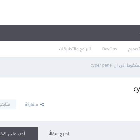
تصميم
DevOps
البرامج والتطبيقات
 الى ال cyper panel
متابعو
مشاركة
اطرح سؤالًا
أجب على هذا 