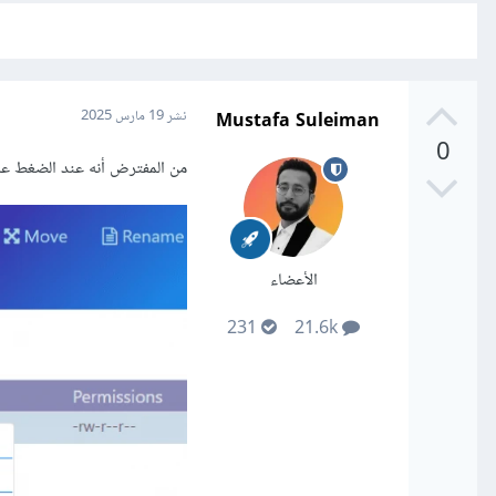
Mustafa Suleiman
نشر
19 مارس 2025
0
من المفترض أنه عند الضغط على الملف ثم الضغط على زر tract
الأعضاء
231
21.6k