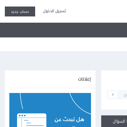
تسجيل الدخول
حساب جديد
إعلانات
ن
0
السؤال