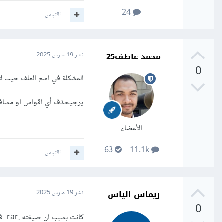
24
اقتباس
محمد عاطف25
نشر
19 مارس 2025
0
المشكلة في اسم الملف حيث ل
يرجيحذف أي اقواس او مسافات
الأعضاء
63
11.1k
اقتباس
ريماس الياس
نشر
19 مارس 2025
0
كانت بسبب ان صيغته .rar في المرة الاولى وعند تحويل الى zip كان كبير قسمته لاكثر من ملف وحلت شكرا