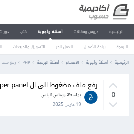
الرئيسية
دروس ومقالات
أسئلة وأجوبة
كتب
دورات
البرمجة
ريادة الأعمال
العمل الحر
التسويق والمبيعات
ال
الرئيسية
أسئلة وأجوبة
الأقسام
أسئلة البرمجة
PHP
رفع ملف مضغوط
رفع ملف مضغوط الى ال cyper panel
0
بواسطة ريماس الياس
19 مارس 2025