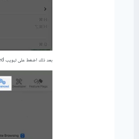
بعد ذلك اضغط على تبويب Advanced ثم قم بتفعيل خيار Show Features for Web Developers