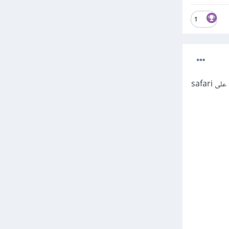
1
أعتقد أنك تقصد الوصول إلى الكونسول في المتصفح وذلك من خلال خيار inspect elements ، أولاً اضغط على safari