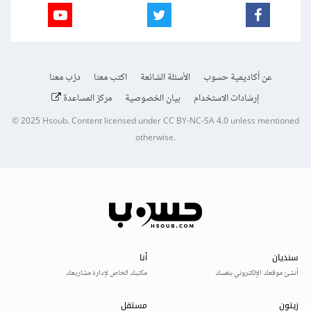
عن أكاديمية حسوب
الأسئلة الشائعة
اكتب معنا
درّب معنا
إرشادات الاستخدام
بيان الخصوصية
مركز المساعدة
© 2025
Hsoub
.
Content licensed under
CC BY-NC-SA 4.0
unless mentioned
otherwise.