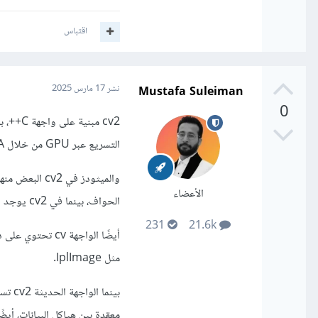
اقتباس
Mustafa Suleiman
نشر
17 مارس 2025
0
التسريع عبر GPU من خلال CUDA لزيادة الأداء في المهام كثيفة الحسابات كمعالجة الفيديو أو التعلم العميق.
الأعضاء
الحواف، بينما في cv2 يوجد cv2.Canny() بنفس الوظيفة ولكن مع تحسينات ومعاملات إضافية.
231
21.6k
مثل IplImage.
معقدة بين هياكل البيانات، أيضًا مت