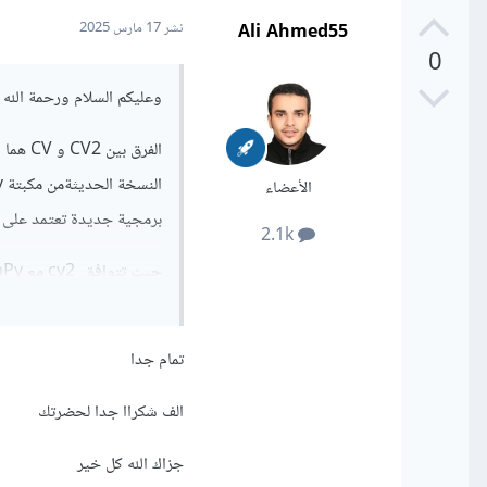
Ali Ahmed55
نشر
17 مارس 2025
0
وعليكم السلام ورحمة الله و
الأعضاء
برمجية جديدة تعتمد على Python و NumPy.
2.1k
البيانات. وأيضا تحتوي على
إذن، CV2 هو النسخة الأحدث من CV
تمام جدا
الف شكراا جدا لحضرتك
جزاك الله كل خير