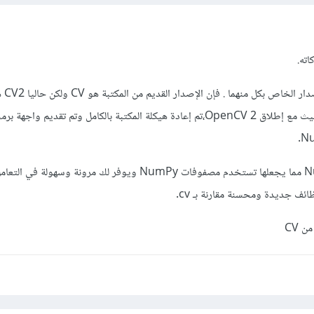
اته.
الفرق بين 
الحديثةمن مكبتة opencv حيث مع إطلاق OpenCV 2،تم إعادة هيكلة المكتبة بالكامل وتم تقديم 
حيث تتوافق cv2 مع NumPy مما يجعلها تستخدم مصفوفات NumPy ويوفر لك مرونة وسهولة في 
ئف جديدة ومحسنة مقارنة بـ cv.