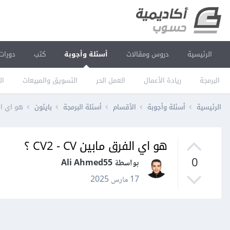
الرئيسية
دروس ومقالات
أسئلة وأجوبة
كتب
دورات
البرمجة
ريادة الأعمال
العمل الحر
التسويق والمبيعات
ال
الرئيسية
أسئلة وأجوبة
الأقسام
أسئلة البرمجة
بايثون
هو اي الفرق 
هو اي الفرق مابين CV2 - CV ؟
0
بواسطة Ali Ahmed55
17 مارس 2025