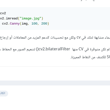
cv2

v2
.
imread
(
"image.jpg"
)
 cv2
.
Canny
(
img
,
100
,
200
)
وبالطبع تم توفيز مزايا جديدة لم تكن متوفرة في CV منها cv2.bilateralFilter() ل
الكات