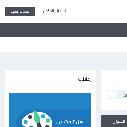
تسجيل الدخول
حساب جديد
إعلانات
ن
1
السؤال