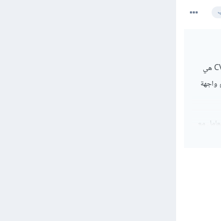
ب
الفرق بين CV2 و CV هما الإصدار الخاص بكل منهما . فإن الإصدار القديم من المكتبة هو CV ولكن حاليا CV2 هي
وتم تقديم واجهة
هولة في التعامل مع