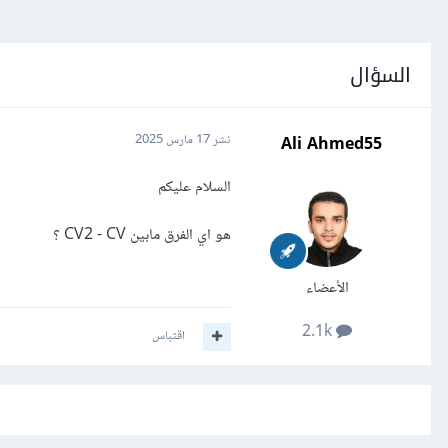
السؤال
Ali Ahmed55
نشر
17 مارس 2025
السلام عليكم
هو اي الفرق مابين CV2 - CV ؟
الأعضاء
2.1k
اقتباس