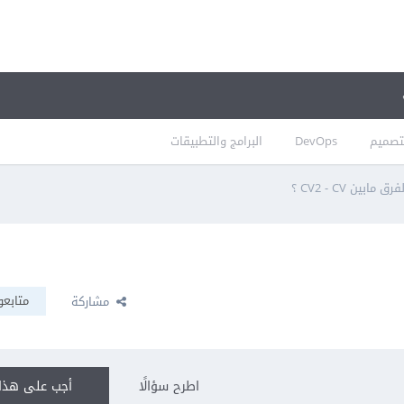
تصميم
DevOps
البرامج والتطبيقات
مابين CV2 - CV ؟
متابعو
مشاركة
اطرح سؤالًا
أجب على هذا 