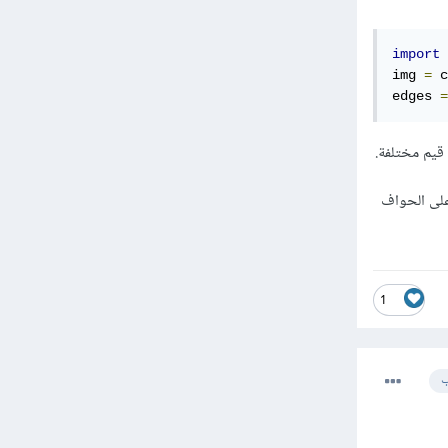
import
 
img 
=
 c
edges 
=
تنعيم الصور مع الحفاظ على الحواف
1
ب