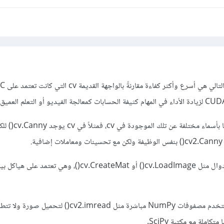
والميثودز في cv2 البعض منها بأسماء مخت
أيضًا الواجهة cv تحتوي على دوال مثل cv.LoadImage() أو cv.CreateMat()، وهي 
بينما الواجهة الحديثة cv2 تستخدم مصفوفات NumPy مباشرة مثل v2.imread
كاملة مع مكتبة SciPy.