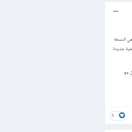
CV2 و CV هما الإصدار الخاص بكل منهما . فإن الإصدار القديم من المكتبة هو CV ولكن حاليا CV2 هي النسخة
واجهة برمجية جديدة
التعامل مع
1