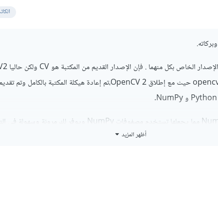
الكات
بركاته.
النسخة الحديثةمن مكبتة opencv حيث مع إطلاق OpenCV 2،تم إعادة هيكلة المكتبة بالكامل 
حيث تتوافق cv2 مع NumPy مما يجعلها تستخدم مصفوفات NumPy ويوفر لك مرونة وس
أظهر المزيد
 وظائف جديدة ومحسنة مقارنة بـ cv.