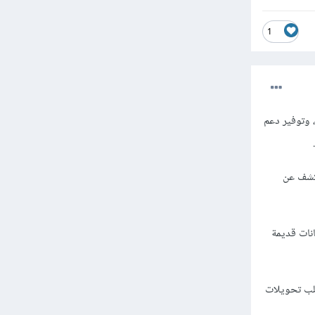
1
cv2 مبنية على واجهة C++، بالتالي هي أسرع وأكثر كفاءة مقارنةً بالواجهة القديمة cv التي كانت تعتمد على C، وتوفير دعم
لفة عن تلك الموجودة في cv، فمثلاً في cv يوجد cv.Canny() للكشف عن
تعتمد على هياكل بيانات قديمة
c() لتحميل صورة ولا تتطلب تحويلات