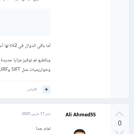
أما باقي الدوال في cv2 لها أسماء مشابهة لتلك في cv ولكن مع تحسينات كدعم المزيد من المعاملات أو إرجاع قيم مختلفة.
وخوارزميات مثل SIFT وSURF للكشف عن النقاط المميزة.
اقتباس
Ali Ahmed55
نشر
17 مارس 2025
0
تمام جدا