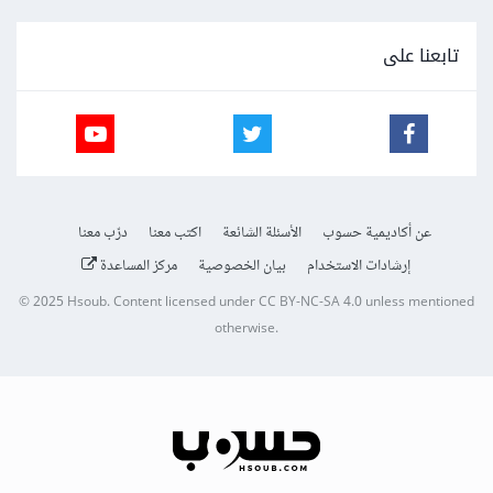
تابعنا على
عن أكاديمية حسوب
الأسئلة الشائعة
اكتب معنا
درّب معنا
إرشادات الاستخدام
بيان الخصوصية
مركز المساعدة
© 2025
Hsoub
.
Content licensed under
CC BY-NC-SA 4.0
unless mentioned
otherwise.