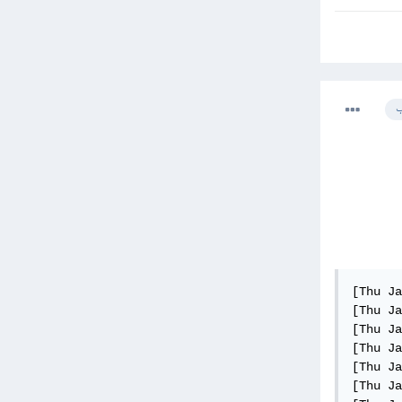
ب
[Thu Jan 19 14:52:13.255634 2023] [mpm_winnt:notice] [pid 9500:tid 372] AH00455: Apache/2.4.54 (Win64) OpenSSL/1.1.1q PHP/8.1.10 configured -- resuming normal operations
[Thu Jan 19 14:52:13.255634 2023] [mpm_winnt:notice] [pid 9500:tid 372] AH00456: Apache Lounge VS16 Server built: Jun 22 2022 09:58:15
[Thu Jan 19 14:52:13.255634 2023] [core:notice] [pid 9500:tid 372] AH00094: Command line: 'C:\\laragon\\bin\\