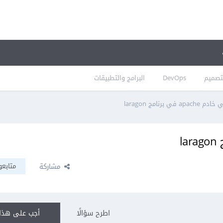
تصميم
DevOps
البرامج والتطبيقات
في برنامج laragon
متابعو
مشاركة
اطرح سؤالًا
أجب على هذا 