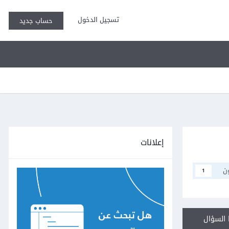
تسجيل الدخول
حساب جديد
إعلانات
ن
1
السؤال