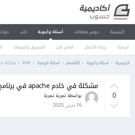
الرئيسية
دروس ومقالات
أسئلة وأجوبة
كتب
دورات
البرمجة
ريادة الأعمال
العمل الحر
التسويق والمبيعات
ال
الرئيسية
أسئلة وأجوبة
الأقسام
أسئلة البرمجة
PHP
مشكلة في خادم apache 
مشكلة في خادم apache في برنامج laragon
0
بواسطة تجربة تجربة
16 مارس 2025