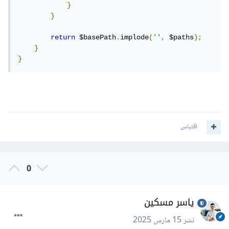
}
}
return
 $basePath
.
implode
(
''
,
 $paths
);
}
}
اقتباس
0
ياسر مسكين
نشر
15 مارس 2025