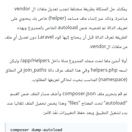
يمكنك حل المشكلة بطريقة مختلفة تجنب تعديل ملفات ال vendor
مباشرة، وذلك عبر إنشاء ملف مساعد (helper) خاص بك يحتوي على
تعريف الدالة ثم تضمينه ضمن autoload الخاص بالمشروع وبهذه
الطريقة تعرف الدالة قبل أن يحتاج إليها كود Laravel دون تعديل أي ملف
من ملفات الvendor.
أولا أنشئ ملفا تحت مجلد المشروع مثلا داخل app/Helpers/ وليكن
اسمه helpers.php وفي هذا الملف عرف دالة join_paths في النطاق
(namespace) المناسب بحيث تحاكي تعريفها المطلوب.
ثم قم بتحرير ملف composer.json وأضف مسار الملف ضمن القسم
"autoload" تحت المفتاح "files" وهذا يضمن تحميل الملف تلقائيا عند
بدء تشغيل التطبيق وبعد حفظ التغييرات، نفّذ الأمر:
composer dump-autoload