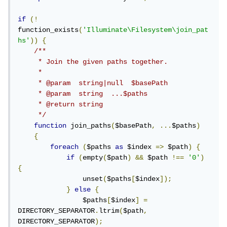
if
(!
function_exists
(
'Illuminate\Filesystem\join_pat
hs'
))
{
/**

     * Join the given paths together.

     *

     * @param  string|null  $basePath

     * @param  string  ...$paths

     * @return string

     */
function
 join_paths
(
$basePath
,
...
$paths
)
{
foreach
(
$paths 
as
 $index 
=>
 $path
)
{
if
(
empty
(
$path
)
&&
 $path 
!==
'0'
)
{
                unset
(
$paths
[
$index
]);
}
else
{
                $paths
[
$index
]
=
DIRECTORY_SEPARATOR
.
ltrim
(
$path
,
DIRECTORY_SEPARATOR
);