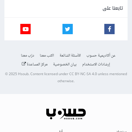
تابعنا على
عن أكاديمية حسوب
الأسئلة الشائعة
اكتب معنا
درّب معنا
إرشادات الاستخدام
بيان الخصوصية
مركز المساعدة
© 2025
Hsoub
.
Content licensed under
CC BY-NC-SA 4.0
unless mentioned
otherwise.