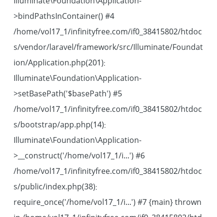
Illuminate\Foundation\Application-
>bindPathsInContainer() #4
/home/vol17_1/infinityfree.com/if0_38415802/htdoc
s/vendor/laravel/framework/src/Illuminate/Foundat
ion/Application.php(201):
Illuminate\Foundation\Application-
>setBasePath('$basePath') #5
/home/vol17_1/infinityfree.com/if0_38415802/htdoc
s/bootstrap/app.php(14):
Illuminate\Foundation\Application-
>__construct('/home/vol17_1/i...') #6
/home/vol17_1/infinityfree.com/if0_38415802/htdoc
s/public/index.php(38):
require_once('/home/vol17_1/i...') #7 {main} thrown