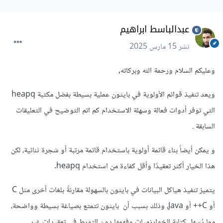
عبدالباسط ابراهيم
نشر
15 مارس 2025
وعليكم السلام ورحمة الله وبركاته,
ويعد تنفيذ قوائم الأولوية في بايثون عملية بسيطة بفضل مكتبة heapq
التي توفر أدوات فعالة وسهلة الاستخدام كم اتم التوضيح في التعليقات
السابقة .
و يمكن أيضاً بناء قائمة أولوية باستخدام قائمة مرتبة أو شجرة ثنائية، لكن
هذا الخيار أكثر تعقيدًا وأقل كفاءة من استخدام heapq.
يتميز تنفيذ هياكل البيانات في بايثون بالسهولة مقارنةً بلغات أخرى مثل C
أو C++ أو Java، وذلك بسبب أن بايثون تتمتع بصياغة بسيطة وواضحة،
مما يُسهل كتابة الخوارزميات وفهمها دون التورط في تعقيدات غير