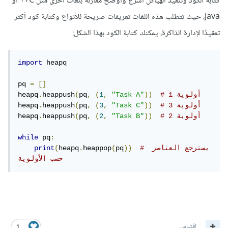
كتابة الكود وتنفيذ الهياكل أسرع وأوضح مقارنة بلغات أخرى مثل C++ أو
Java، حيث تتطلب هذه اللغات تعريفات صريحة للأنواع وكتابة كود أكثر
تعقيدًا لإدارة الذاكرة، يمكنك كتابة الكود بهذا الشكل:
import
 heapq

pq 
=
[]
# أولوية 1
))
"Task A"
,
1
(
,
pq
(
heappush
.
heapq
# أولوية 3
))
"Task C"
,
3
(
,
pq
(
heappush
.
heapq
# أولوية 2
))
"Task B"
,
2
(
,
pq
(
heappush
.
heapq
while
 pq
:
# يسترجع العناصر 
))
pq
(
heappop
.
heapq
(
print
حسب الأولوية
اقتباس
1