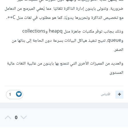
ضرورية. وتتولى بايثون إدارة الذاكرة تلقائيًا مما يُعفي المبرمج من التعامل
مع تخصيص الذاكرة وتحريرها يدويًا، كما هو مطلوب في لغات مثل C++.
وذلك بجانب توفر مكتبات جاهزة مثل heapq وcollections
وqueue، تتيح تنفيذ هياكل البيانات بسرعة دون الحاجة إلى بنائها من
الصفر.
والعديد من المميزات الأخرى التي تتمتع بها بايثون من غالبية اللغات عالية
المستوى
اقتباس
1
0