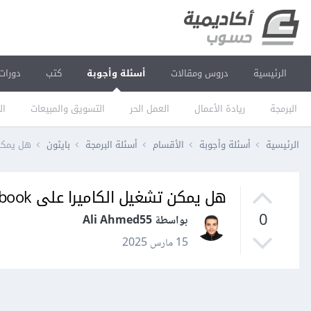
الرئيسية
دروس ومقالات
أسئلة وأجوبة
كتب
دورات
البرمجة
ريادة الأعمال
العمل الحر
التسويق والمبيعات
ال
الرئيسية
أسئلة وأجوبة
الأقسام
أسئلة البرمجة
بايثون
هل يمكن تشغي
هل يمكن تشغيل الكاميرا على kaggle notebook؟
0
بواسطة Ali Ahmed55
15 مارس 2025