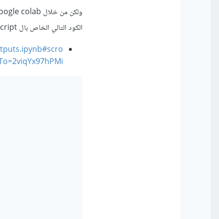
الكود التالي الخاص بال javascript الذي يسمح لك بهذا
tputs.ipynb#scro
lTo=2viqYx97hPMi