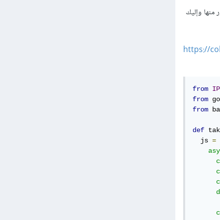
يرا وأخذ صور منها وإليك
https://c
from
IP
from
 go
from
 ba
def
 tak
  js 
=
    asy
      c
      c
      c
      d
      c