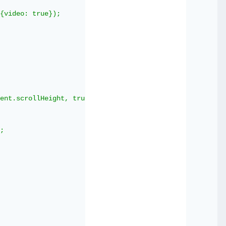
{video: true});

ent.scrollHeight, true);

;
