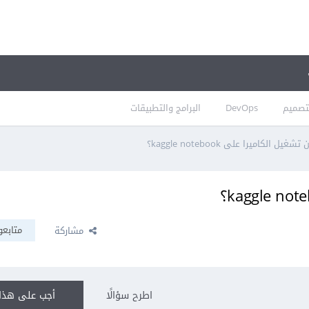
تصميم
DevOps
البرامج والتطبيقات
ل الكاميرا على kaggle notebook؟
متابعو
مشاركة
اطرح سؤالًا
أجب على هذا 