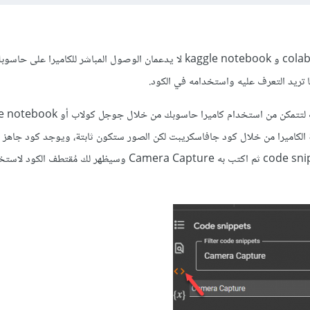
لن تستطيع ذلك مباشرًة حيث colab و kaggle notebook لا يدعمان الوصول المباشر للكاميرا
 تريد التعرف عليه واستخدامه في الكود.
بالضغط على الزر التالي code snippets ثم اكتب به Camera Capture وسيظهر لك 