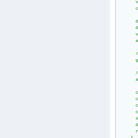
      v
      c
      d
      d
      v
      a
      /
      g
      /
      a
      c
      c
      c
      c
      s
      d
      r
    }
