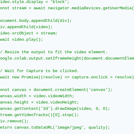
ideo.style.display = 'block';

onst stream = await navigator.mediaDevices.getUserMedia(
ocument.body.appendChild(div);

iv.appendChild(video);

ideo.srcObject = stream;

wait video.play();

/ Resize the output to fit the video element.

oogle.colab.output.setIframeHeight(document.documentElem
/ Wait for Capture to be clicked.

wait new Promise((resolve) => capture.onclick = resolve)
onst canvas = document.createElement('canvas');

anvas.width = video.videoWidth;

anvas.height = video.videoHeight;

anvas.getContext('2d').drawImage(video, 0, 0);

tream.getVideoTracks()[0].stop();

iv.remove();

eturn canvas.toDataURL('image/jpeg', quality);
