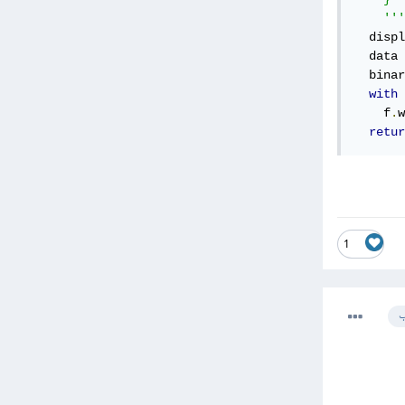
    '''
  displ
  data 
  binar
with
 
    f
.
w
retur
1
ب