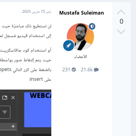
Mustafa Suleiman
نشر
15 مارس 2025
0
إلى استخدام فيديو مُسجل لما
الأعضاء
231
21.6k
على insert: