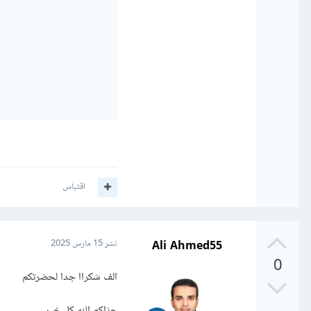
اقتباس
Ali Ahmed55
نشر
15 مارس 2025
0
الف شكراا جدا لحضرتكم
جزاكم الله كل خير