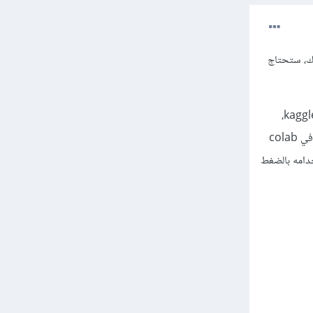
 على حاسوبك، ستحتاج
أو استخدام كود جافاسكريبت لتتمكن من استخدام كاميرا حاسوبك من خلال جوجل كولاب أو kaggle notebook،
حيث يتم إلتقاط صور بواسطة الكاميرا من خلال كود جافاسكريبت لكن الصور ستكون ثابتة، ويوجد كود جاهز في colab
مُقتطف الكود لاستخدامه بالضغط