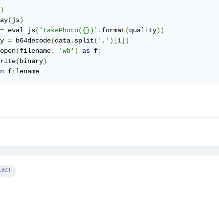
)
ay
(
js
)
=
 eval_js
(
'takePhoto({})'
.
format
(
quality
))
y 
=
 b64decode
(
data
.
split
(
','
)[
1
])
open
(
filename
,
'wb'
)
as
 f
:
rite
(
binary
)
n
 filename
الكات