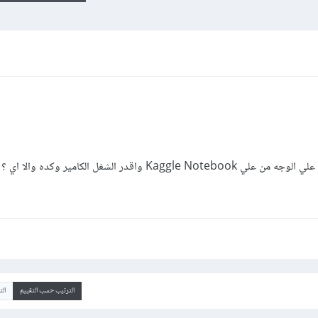
واقدر الشغل الكامير وكده والا اي ؟
الترتيب حسب التقييم
ال