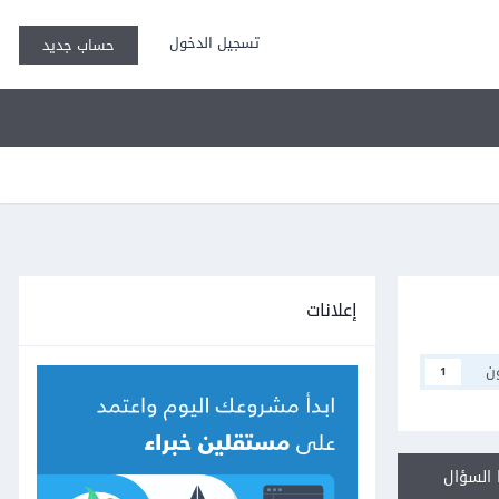
تسجيل الدخول
حساب جديد
إعلانات
ن
1
السؤال