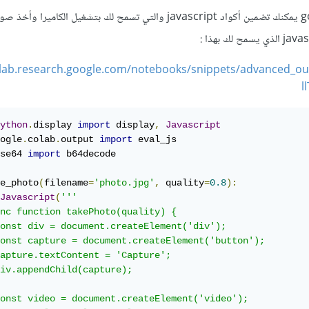
ولكن من خلال google colab يمكنك تضمين أكواد javascript والتي تسمح لك بتشغيل الكام
:
olab.research.google.com/notebooks/snippets/advanced_ou
l
ython
.
display 
import
 display
,
Javascript
ogle
.
colab
.
output 
import
se64 
import
 b64decode

e_photo
(
filename
=
'photo.jpg'
,
 quality
=
0.8
):
Javascript
(
'''

nc function takePhoto(quality) {

onst div = document.createElement('div');

onst capture = document.createElement('button');

apture.textContent = 'Capture';

iv.appendChild(capture);

onst video = document.createElement('video');
