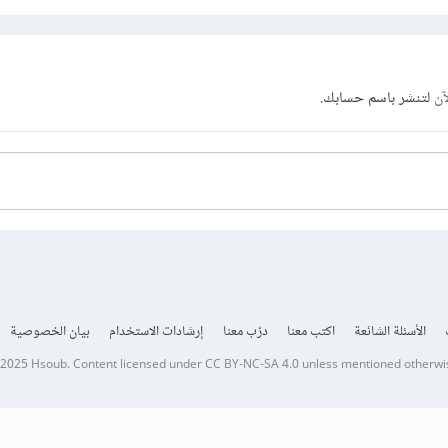
آن
لتنشر باسم حسابك.
الأسئلة الشائعة
اكتب معنا
درّب معنا
إرشادات الاستخدام
بيان الخصوصية
 2025
Hsoub
.
Content licensed under
CC BY-NC-SA 4.0
unless mentioned otherwi