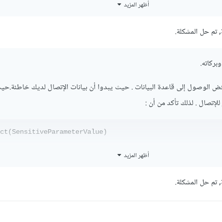
أظهر المزيد
ection 
=
 mysqli_connect
(
"sql108.infinityfree.com"
,
"if0_
 تم حل المشكلة.
بركاته.
الوصول إلى قاعدة البيانات . حيث يبدوا أن بيانات الإتصال لديك خاطئة.حي
 للإتصال . لذلك تأكد من أن
:
ct(SensitiveParameterValue)
يث يبدوا أنك قد قمت بتمرير كلمة المرور بشكل خاطئ.
أظهر المزيد
 تم حل المشكلة.