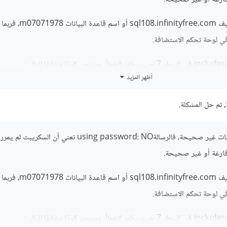
عليك التأكد من اسم المضيف sql108.infinityfree.com أو اسم قاع
ي لوحة تحكم الاستضافة.
أظهر المزيد
ection 
=
 mysqli_connect
(
"sql108.infinityfree.com"
,
"if0_
 تم حل المشكلة.
بيانات الإتصال بقاعدة البيانات غير صحيحة، فالرسالةusing password: NO تعني أ
 فارغة أو غير صحيحة.
عليك التأكد من اسم المضيف sql108.infinityfree.com أو اسم قاع
ي لوحة تحكم الاستضافة.