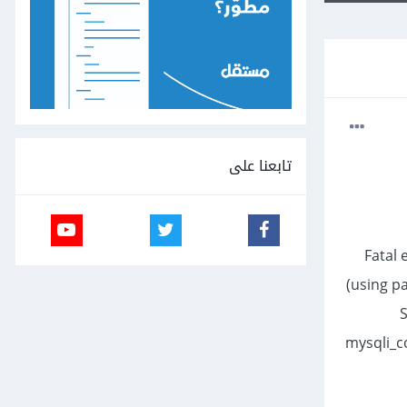
تابعنا على
Fatal 
(using p
S
mysqli_co