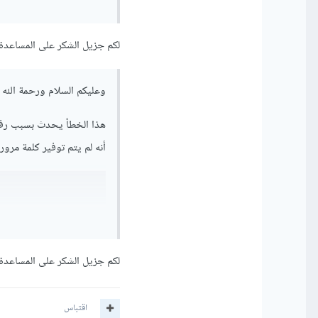
38415802"
,
""
,
"m07071978"
);
لكم جزيل الشكر على المساعدة,
وتأكد من أن "if0_38415802" هو اسم المستخدم الصحيح لقاعدة البيانات، ومن جميع البيانات الأخرى.
وعليكم السلام ورحمة الله و
هذا الخطأ يحدث بسبب رفض 
أنه لم يتم توفير كلمة مرور
هو كلمة المرور الصحيحة ح
حيث في الدالة mysqli_connect يجب على المعامل الثالث أن يكون كلمة المرور الخاصة بقاعدة البيانات.
لكم جزيل الشكر على المساعدة,
اقتباس