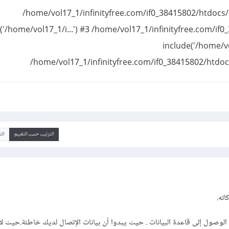
/home/vol17_1/infinityfree.com/if0_38415802/htdocs/i
('/home/vol17_1/i...') #3 /home/vol17_1/infinityfree.com/if
include('/home/vo
/home/vol17_1/infinityfree.com/if0_38415802/htdocs
الترتيب حسب التقييم
ال
اته.
صول إلى قاعدة البيانات . حيث يبدوا أن بيانات الإتصال لديك خاطئة.حيث لا