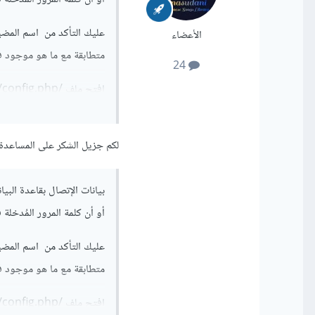
الأعضاء
متطابقة مع ما هو موجود ف
24
افتح ملف /includes/config.php في السطر 7 حيث يظهر الخطأ، وستجد كودًا مشابهًا للتالي:
38415802"
,
""
,
"m07071978"
);
لكم جزيل الشكر على المساعدة,
وتأكد من أن "if0_38415802" هو اسم المستخدم الصحيح لقاعدة البيانات، ومن جميع البيانات الأخرى.
أو أن كلمة المرور المُدخلة
متطابقة مع ما هو موجود ف
افتح ملف /includes/config.php في السطر 7 حيث يظهر الخطأ، وستجد كودًا مشابهًا للتالي: