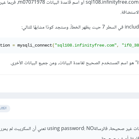
عليك التأكد من اسم المضيف ql108.infinityfree.com
لاستضافة.
tion 
=
 mysqli_connect
(
"sql108.infinityfree.com"
,
"if0_38
الكات
بيانات الإتصال بقاعدة البيانات غير صحيحة، فالرسالةusing password: NO تعني أ
 فارغة أو غير صحيحة.