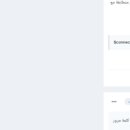
s أو اسم قاعدة البيانات m07071978، فربما غير متطابقة مع
$connec
ب
ن السكريبت لم يمرر كلمة مرور