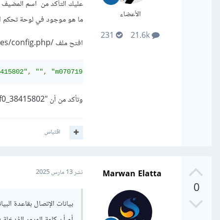
الأعضاء
ما هو موجود في لوحة تحكم ا
231
21.6k
افتح ملف /includes/config.php في السطر 7 حيث يظهر الخطأ، وستجد كودًا مشابهًا للتالي:
415802"
,
""
,
"m07071978"
);
وتأكد من أن "if0_38415802" هو اسم المستخدم الصحيح لقاعدة البيانات، ومن جميع البيانات الأخرى.
اقتباس
Marwan Elatta
نشر
13 مارس 2025
0
أو أن كلمة المرور المُدخلة