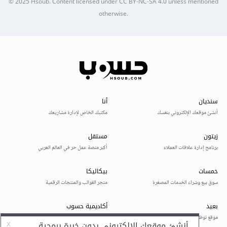
© 2025
Hsoub
.
Content licensed under
CC BY-NC-SA 4.0
unless mentioned
otherwise.