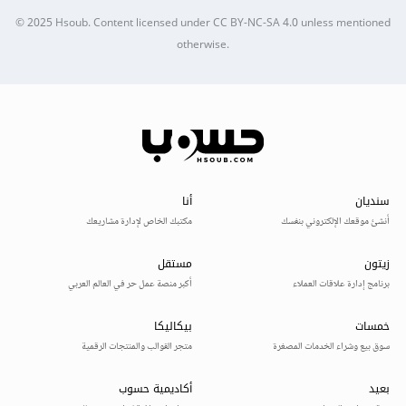
© 2025
Hsoub
.
Content licensed under
CC BY-NC-SA 4.0
unless mentioned
otherwise.