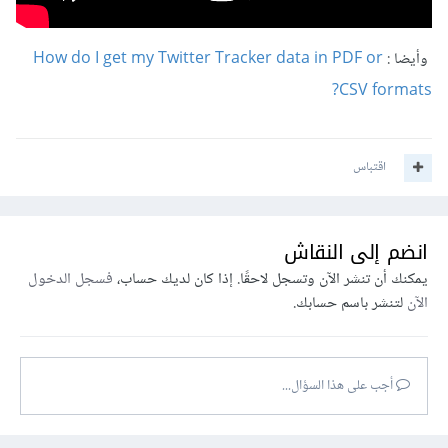
وأيضا :
How do I get my Twitter Tracker data in PDF or
CSV formats?
اقتباس
انضم إلى النقاش
يمكنك أن تنشر الآن وتسجل لاحقًا. إذا كان لديك حساب،
فسجل الدخول
الآن
لتنشر باسم حسابك.
أجب على هذا السؤال...