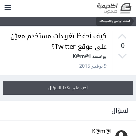
أسئلة البرامج والتطبيقات
كيف أحفظ تغريدات مستخدم معيّن
على موقع Twitter؟
0
بواسطة K@m@l
9 نوفمبر 2015
أجب على هذا السؤال
السؤال
K@m@l