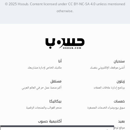
© 2025
Hsoub
.
Content licensed under
CC BY-NC-SA 4.0
unless mentioned
otherwise.