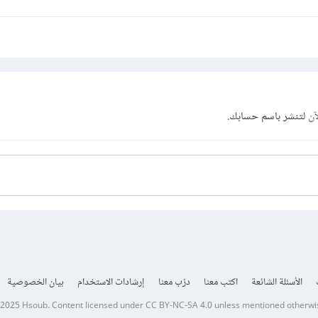
آن
لتنشر باسم حسابك.
الأسئلة الشائعة
اكتب معنا
درّب معنا
إرشادات الاستخدام
بيان الخصوصية
 2025
Hsoub
.
Content licensed under
CC BY-NC-SA 4.0
unless mentioned otherwi