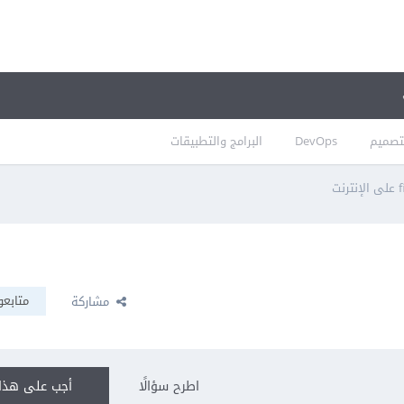
تصميم
DevOps
البرامج والتطبيقات
متابعو
مشاركة
اطرح سؤالًا
أجب على هذا 