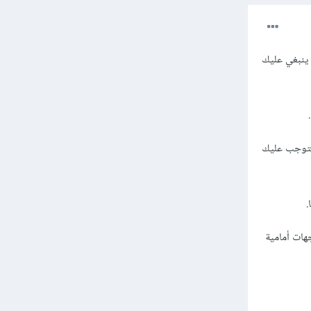
على الإنترنت ينبغي عليك
سيتوجب عليك
.
هات أمامية