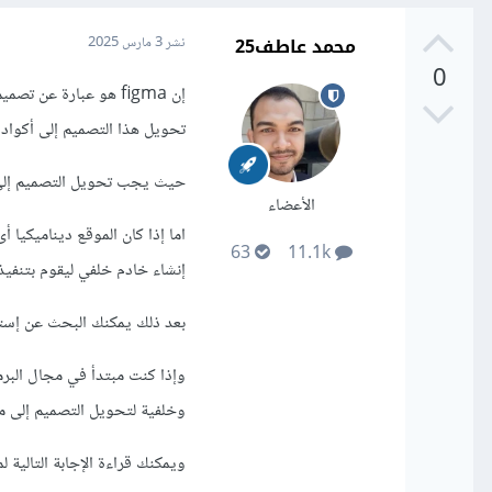
محمد عاطف25
نشر
3 مارس 2025
0
تحويل هذا التصميم إلى أكواد HTML و CSS و JavaScript أولا 
حيث يجب تحويل التصميم إلى صفح
الأعضاء
اما إذا كان الموقع ديناميكيا 
63
11.1k
إنشاء خادم خلفي ليقوم بتنفي
بعد ذلك يمكنك البحث عن إستض
وإذا كنت مبتدأ في مجال الب
وخلفية لتحويل التصميم إلى 
ويمكنك قراءة الإجابة التالية