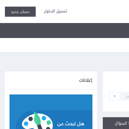
تسجيل الدخول
حساب جديد
إعلانات
ن
0
السؤال