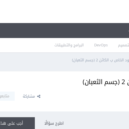
تصميم
DevOps
البرامج والتطبيقات
 ب الكائن 2 (جسم الثعبان)
ن)
متابعو
مشاركة
اطرح سؤالًا
أجب على هذا 