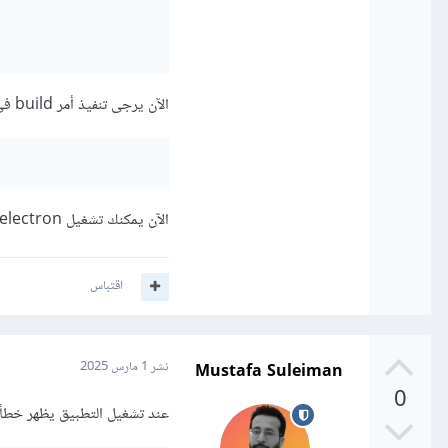
الآن يرجى تنفيذ أمر build في مجلد electron من خلال الأمر
الآن يمكنك تشغيل electron أو react أيهما تريد وسيعملان معك.
اقتباس
Mustafa Suleiman
نشر
1 مارس 2025
0
عند تشغيل التطبيق يظهر خطأ