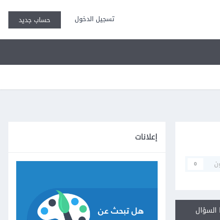
تسجيل الدخول
حساب جديد
إعلانات
ن
0
السؤال