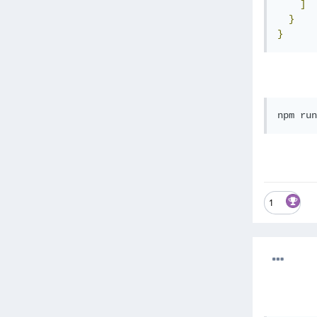
]
}
}
npm run
1