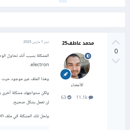
محمد عاطف25
نشر
1 مارس 2025
0
electron.
وهذا الملف غير موجود حيث يجب تنفيذ أمر build لإنشاء ملفات d
الأعضاء
63
11.1k
لن تعمل بشكل صحيح.
ولحل تلك المشكلة في ملف manager\package.json يرجى إضافة السطر التالي