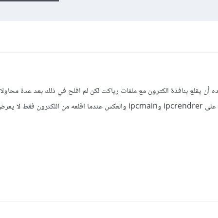
 أن يقلع بنافذة الكترون مع ملفات رياكت لكن لم افلح في ذلك بعد عدة محاول
عندما اقلع التطبيق من المتصفح لايتعرف على ipcrendrer وipcmain والعكس عندما اقلعه من اللكترون فق