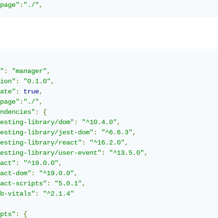
page"
:
"./"
,
"
:
"manager"
,
ion"
:
"0.1.0"
,
ate"
:
true
,
page"
:
"./"
,
ndencies"
:
{
esting-library/dom"
:
"^10.4.0"
,
esting-library/jest-dom"
:
"^6.6.3"
,
esting-library/react"
:
"^16.2.0"
,
esting-library/user-event"
:
"^13.5.0"
,
act"
:
"^19.0.0"
,
act-dom"
:
"^19.0.0"
,
act-scripts"
:
"5.0.1"
,
b-vitals"
:
"^2.1.4"
pts"
:
{