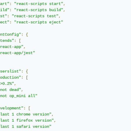
art"
:
"react-scripts start"
,
ild"
:
"react-scripts build"
,
st"
:
"react-scripts test"
,
ect"
:
"react-scripts eject"
ntConfig"
:
{
tends"
:
[
react-app"
,
react-app/jest"
serslist"
:
{
oduction"
:
[
>0.2%"
,
not dead"
,
not op_mini all"
velopment"
:
[
last 1 chrome version"
,
last 1 firefox version"
,
last 1 safari version"