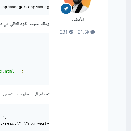
ktop/manager-app/manager/build/index.html
الأعضاء
وذلك بسبب الكود التالي في ملف n.js
231
21.6k
x.html'
));
تحتاج إلى إنشاء ملف تعيين وضع development من خلال تعديل سكريبت التشغيل 
.",

t-react\" \"npx wait-on http://localhost:3000 &&  npm ru