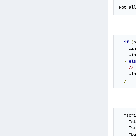
Not all
if
(
p
    win
    win
}
els
    win
}
  "scri
    "st
    "st
    "bu