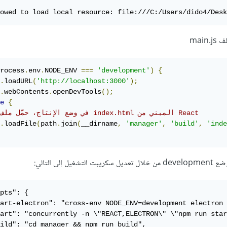
owed to load local resource: file:///C:/Users/dido4/Des
mai
rocess
.
env
.
NODE_ENV 
===
'development'
)
{
.
loadURL
(
'http://localhost:3000'
);
.
webContents
.
openDevTools
();
e
{
// في وضع الإنتاج، حمّل ملف index.html المبني من React
.
loadFile
(
path
.
join
(
__dirname
,
'manager'
,
'build'
,
'inde
إلى التالي:
pts": {

art-electron": "cross-env NODE_ENV=development electron 
art": "concurrently -n \"REACT,ELECTRON\" \"npm run star
ild": "cd manager && npm run build",
