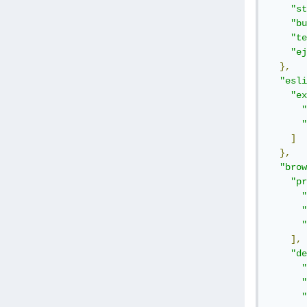
"st
"bu
"te
"ej
},
"esli
"ex
"
"
]
},
"brow
"pr
"
"
"
],
"de
"
"
"