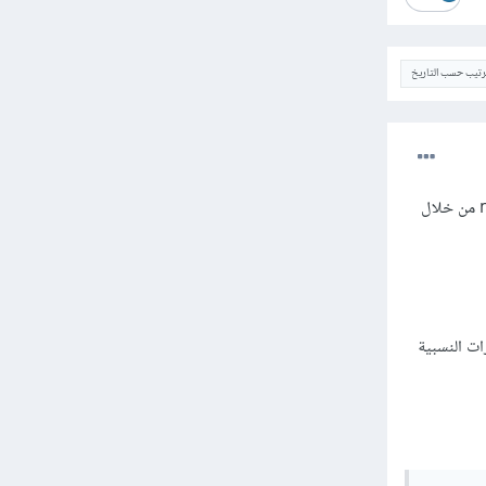
ترتيب حسب التاريخ
المشكلة بسبب أنك تحاول الوصول إلى ملف index.html في مجلد build الموجود بداخل مجلد manager من خلال
ele خارج المجلد manager ولهذا المسارات النسبية