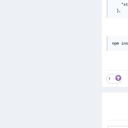
    "st
  },
npm ins
1