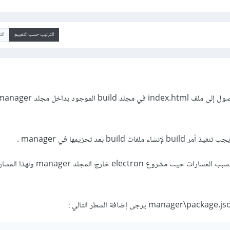
الترتيب حسب التقييم
ال
buil بعد تحزيمها في manager .
ولكن ستواجهك مشكلة أخرى بسبب المسارات حيث مشروع ctron
: