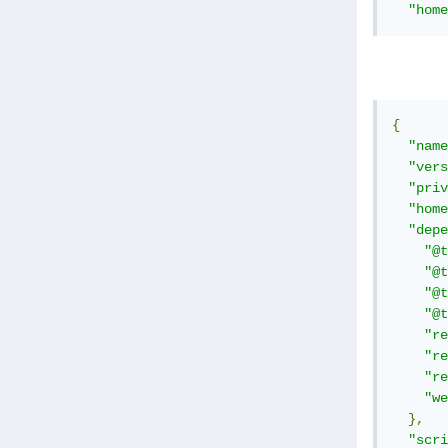
"home
{
"name
"vers
"priv
"home
"depe
"@t
"@t
"@t
"@t
"re
"re
"re
"we
},
"scri