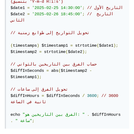
(بتنسيق 'Y-m-d H:i:s') 
// التاريخ الأول 
;
'2025-02-25 14:30:00'
=
$date1 
// التاريخ 
;
'2025-02-26 18:45:00'
=
$date2 
الثاني 
// تحويل التواريخ إلى طوابع زمنية 
(
timestamps
)
 $timestamp1 
=
 strtotime
(
$date1
);
$timestamp2 
=
 strtotime
(
$date2
);
// حساب الفرق بين التاريخين بالثواني 
$diffInSeconds 
=
 abs
(
$timestamp2 
-
$timestamp1
);
// تحويل الفرق إلى ساعات 
$diffInHours 
=
 $diffInSeconds 
/
3600
;
// 3600 
ثانية في الساعة 
 $diffInHours 
.
"الفرق بين التاريخين هو: "
echo 
;
" ساعة"
.