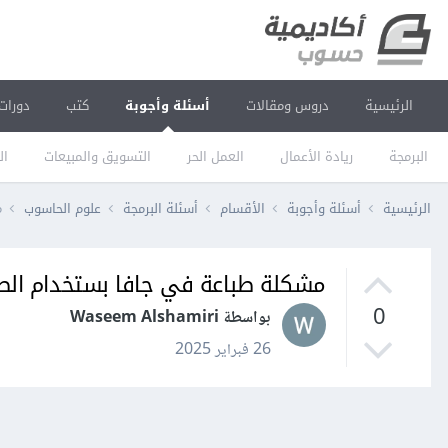
الرئيسية
دروس ومقالات
أسئلة وأجوبة
كتب
دورات
البرمجة
ريادة الأعمال
العمل الحر
التسويق والمبيعات
ال
الرئيسية
أسئلة وأجوبة
الأقسام
أسئلة البرمجة
علوم الحاسوب
م
مشكلة طباعة في جافا بستخدام الط
0
بواسطة Waseem Alshamiri
26 فبراير 2025