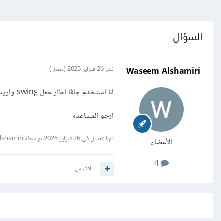
السؤال
Waseem Alshamiri
نشر
26 فبراير 2025
(معدل)
انا استخدم جافا اطار عمل swing واريد طباعة الجداول او text aree اقصد ارساله الى الطابعة او اظهار ناقذه الطباعه
ارجو المساعده
تم التعديل في
26 فبراير 2025
بواسطة Waseem Alshamiri
الأعضاء
4
اقتباس