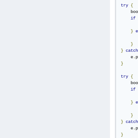
try
{
    boo
if
}
e
}
}
catch
    e
.
p
}
try
{
    boo
if
}
e
}
}
catch
    e
.
p
}