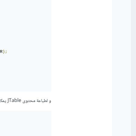
R
);
و لطباعة محتوى JTable يمكنك استخدام JTable.PrintMode لطباعة الجدول