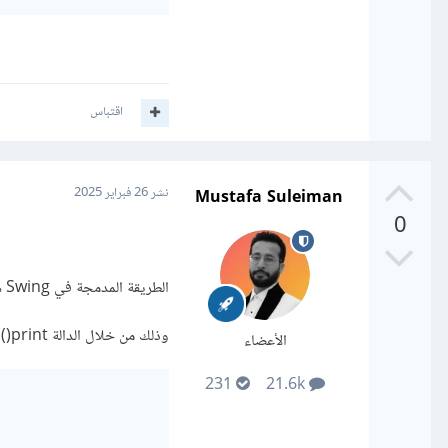
اقتباس
Mustafa Suleiman
نشر
26 فبراير 2025
0
الطريقة المدمجة في Swing هي الأسهل لكنها محدودة في التخصيص كالهوامش والتنسيق المتقدم.
وذلك من خلال الدالة print() الموجودة مباشرةً في مكونات Swing مثل JTable أو JTextArea، كالتالي:
الأعضاء
231
21.6k