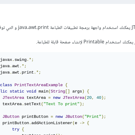
javax
.
swing
.*;
java
.
awt
.*;
java
.
awt
.
print
.*;
class
PrintTextAreaExample
{
lic
static
void
 main
(
String
[]
 args
)
{
JTextArea
 textArea 
=
new
JTextArea
(
20
,
40
);
 textArea
.
setText
(
"Text To print"
);
JButton
 printButton 
=
new
JButton
(
"Print"
);
 printButton
.
addActionListener
(
e 
->
{
try
{