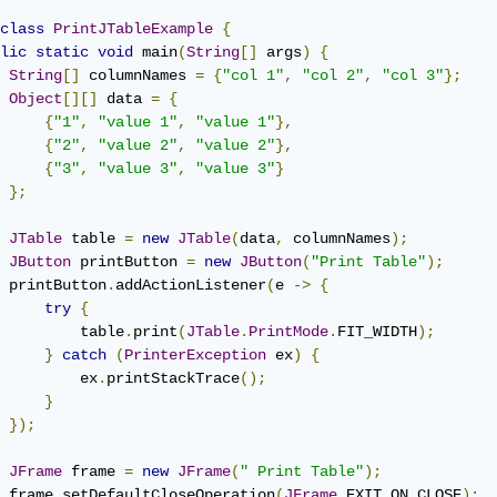
class
PrintJTableExample
{
lic
static
void
 main
(
String
[]
 args
)
{
String
[]
 columnNames 
=
{
"col 1"
,
"col 2"
,
"col 3"
};
Object
[][]
 data 
=
{
{
"1"
,
"value 1"
,
"value 1"
},
{
"2"
,
"value 2"
,
"value 2"
},
{
"3"
,
"value 3"
,
"value 3"
}
};
JTable
 table 
=
new
JTable
(
data
,
 columnNames
);
JButton
 printButton 
=
new
JButton
(
"Print Table"
);
 printButton
.
addActionListener
(
e 
->
{
try
{
         table
.
print
(
JTable
.
PrintMode
.
FIT_WIDTH
);
}
catch
(
PrinterException
 ex
)
{
         ex
.
printStackTrace
();
}
});
JFrame
 frame 
=
new
JFrame
(
" Print Table"
);
 frame
.
setDefaultCloseOperation
(
JFrame
.
EXIT_ON_CLOSE
);