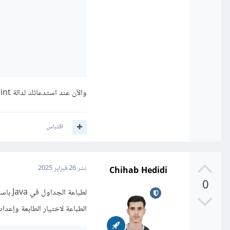
والآن عند استدعائك لدالة print() على JTextArea أو JTable ستظهر لك نافذة الطباعة الافتراضية .
اقتباس
Chihab Hedidi
نشر
26 فبراير 2025
0
الطباعة لاختيار الطابعة وإعداد