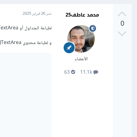
محمد عاطف25
نشر
26 فبراير 2025
0
لطباعة الجداول أو JTextArea يمكنك استخدام واجهة برمجة تطبيقات الطباعة java.awt.print و التي توفرها Java.
و لطباعة محتوى JTextArea يمكنك استخدام Printable لإنشاء صفحة قابلة للطباعة.
الأعضاء
63
11.1k