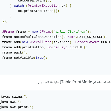
         textArea
.
print
();
}
catch
(
PrinterException
 ex
)
{
         ex
.
printStackTrace
();
}
});
);
"طباعة JTextArea"
(
JFrame
new
=
 frame 
JFrame
 frame
.
setDefaultCloseOperation
(
JFrame
.
EXIT_ON_CLOSE
);
 frame
.
add
(
new
JScrollPane
(
textArea
),
BorderLayout
.
CENTE
 frame
.
add
(
printButton
,
BorderLayout
.
SOUTH
);
 frame
.
pack
();
 frame
.
setVisible
(
true
);
:
javax
.
swing
.*;
java
.
awt
.*;
java
.
awt
.
print
.*;