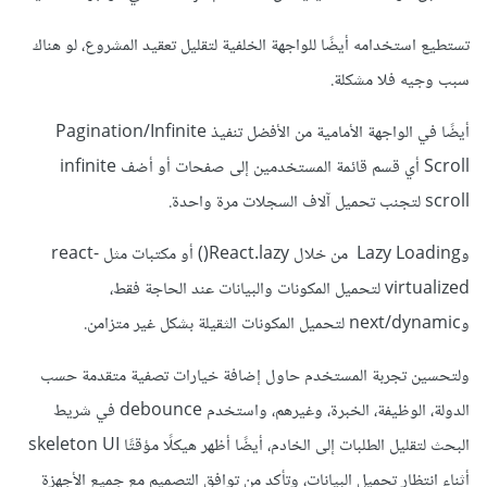
تستطيع استخدامه أيضًا للواجهة الخلفية لتقليل تعقيد المشروع، لو هناك
سبب وجيه فلا مشكلة.
أيضًا في الواجهة الأمامية من الأفضل تنفيذ Pagination/Infinite
Scroll أي قسم قائمة المستخدمين إلى صفحات أو أضف infinite
scroll لتجنب تحميل آلاف السجلات مرة واحدة.
وLazy Loading من خلال React.lazy() أو مكتبات مثل react-
virtualized لتحميل المكونات والبيانات عند الحاجة فقط،
وnext/dynamic لتحميل المكونات الثقيلة بشكل غير متزامن.
ولتحسين تجربة المستخدم حاول إضافة خيارات تصفية متقدمة حسب
الدولة، الوظيفة، الخبرة، وغيرهم، واستخدم debounce في شريط
البحث لتقليل الطلبات إلى الخادم، أيضًا أظهر هيكلًا مؤقتًا skeleton UI
أثناء انتظار تحميل البيانات، وتأكد من توافق التصميم مع جميع الأجهزة