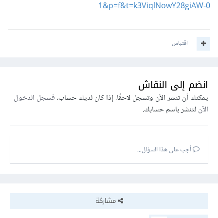
1&p=f&t=k3ViqlNowY28giAW-0
اقتباس
انضم إلى النقاش
يمكنك أن تنشر الآن وتسجل لاحقًا. إذا كان لديك حساب،
فسجل الدخول
الآن
لتنشر باسم حسابك.
أجب على هذا السؤال...
مشاركة