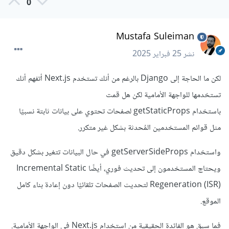
0
Mustafa Suleiman
نشر
25 فبراير 2025
لكن ما الحاجة إلى Django بالرغم من أنك تستخدم Next.js أتفهم أنك
تستخدمها للواجهة الأمامية لكن هل قمت
باستخدام getStaticProps لصفحات تحتوي على بيانات ثابتة نسبيًا
مثل قوائم المستخدمين المُحدثة بشكل غير متكرر.
واستخدام getServerSideProps في حال البيانات تتغير بشكل دقيق
ويحتاج المستخدمون إلى تحديث فوري، أيضًا Incremental Static
Regeneration (ISR) لتحديث الصفحات تلقائيًا دون إعادة بناء كامل
الموقع.
فما سبق هو الفائدة الحقيقية من استخدام Next.js في الواجهة الأمامية.