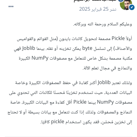
نشر
25 فبراير 2025
وعليكم السلام ورحمة الله وبركاته.
أولاً Pickle مصممة لتحويل كائنات بايثون (مثل القوائم والقواميس
والأصناف) إلى تسلسل byte يمكن تخزينه أو نقله. بينما Joblib فهي
مكتبة مصممة بشكل خاص للتعامل مع مصفوفات NumPy الكبيرة
والنماذج في مجال تعلم الآلة.
ولذلك تعتبر Joblib أكثر كفاءة في حفظ المصفوفات الكبيرة وخاصة
البيانات العددية، حيث تستخدم تخزينًا مُحسنًا للكائنات التي تحتوي على
مصفوفات NumPy بينما Pickle أقل كفاءة مع البيانات الكبيرة، خاصة
النماذج والمصفوفات ولذلك إذا كنت تتعامل مع بيانات بسيطة أو لا تحتاج
إلى تخزين مُحسَّن، فقد يكون استخدام pickle كافيًا.