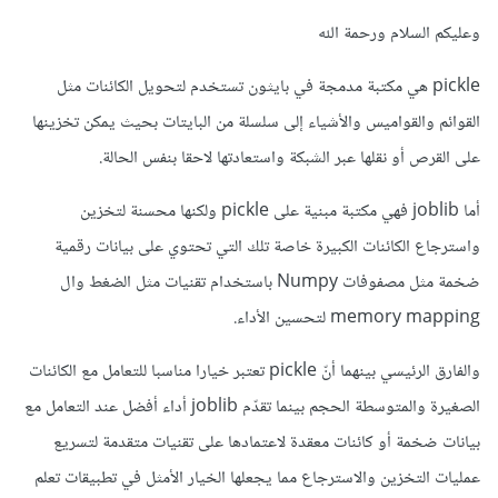
وعليكم السلام ورحمة الله
pickle هي مكتبة مدمجة في بايثون تستخدم لتحويل الكائنات مثل
القوائم والقواميس والأشياء إلى سلسلة من البايتات بحيث يمكن تخزينها
على القرص أو نقلها عبر الشبكة واستعادتها لاحقا بنفس الحالة.
أما joblib فهي مكتبة مبنية على pickle ولكنها محسنة لتخزين
واسترجاع الكائنات الكبيرة خاصة تلك التي تحتوي على بيانات رقمية
ضخمة مثل مصفوفات Numpy باستخدام تقنيات مثل الضغط وال
memory mapping لتحسين الأداء.
والفارق الرئيسي بينهما أنّ pickle تعتبر خيارا مناسبا للتعامل مع الكائنات
الصغيرة والمتوسطة الحجم بينما تقدّم joblib أداء أفضل عند التعامل مع
بيانات ضخمة أو كائنات معقدة لاعتمادها على تقنيات متقدمة لتسريع
عمليات التخزين والاسترجاع مما يجعلها الخيار الأمثل في تطبيقات تعلم