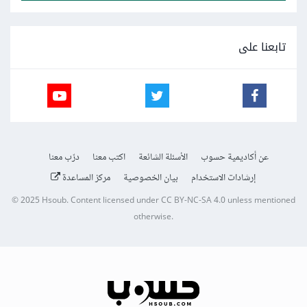
تابعنا على
عن أكاديمية حسوب
الأسئلة الشائعة
اكتب معنا
درّب معنا
إرشادات الاستخدام
بيان الخصوصية
مركز المساعدة
© 2025
Hsoub
.
Content licensed under
CC BY-NC-SA 4.0
unless mentioned
otherwise.