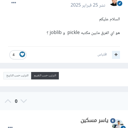
نشر
25 فبراير 2025
السلام عليكم
هو اي الفرق مابين مكتبه pickle و joblib ؟
اقتباس
4
الترتيب حسب التقييم
الترتيب حسب التاريخ
0
ياسر مسكين