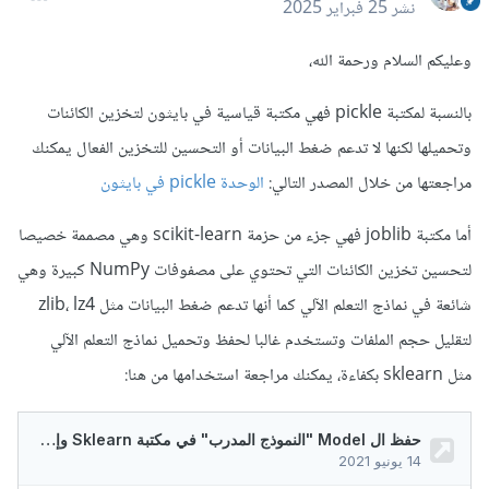
نشر
25 فبراير 2025
وعليكم السلام ورحمة الله،
بالنسبة لمكتبة pickle فهي مكتبة قياسية في بايثون لتخزين الكائنات
وتحميلها لكنها لا تدعم ضغط البيانات أو التحسين للتخزين الفعال يمكنك
مراجعتها من خلال المصدر التالي:
الوحدة pickle في بايثون
أما مكتبة joblib فهي جزء من حزمة scikit-learn وهي مصممة خصيصا
لتحسين تخزين الكائنات التي تحتوي على مصفوفات NumPy كبيرة وهي
شائعة في نماذج التعلم الآلي كما أنها تدعم ضغط البيانات مثل zlib، lz4
لتقليل حجم الملفات وتستخدم غالبا لحفظ وتحميل نماذج التعلم الآلي
مثل sklearn بكفاءة، يمكنك مراجعة استخدامها من هنا: