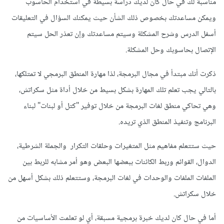
مناسبة لك في حال كان لديك دراسة بسيطة في استخدام الحاسوب
ويمكن مساعدتك بخصوص ذلك الشأن حيث يمكنك السؤال في التعليقات
أسفل الدرس وشرح المشكلة وسيتم مساعدتك وإن تعذر الحل سيتم
الإتصال بحاسوبك وحل المشكلة.
ذكرت أنك مبتدأ في مجال البرمجة، لذا مهارة المنطق البرمجي لا تمتلكها،
بالتالي يجب تعلم تلك المهارة بشكل بسيط من خلال أداة مثل سكراتش،
وهي تحاكي منطق لغات البرمجة من خلال توفير "كتل أو لبنات" لبناء
البرنامج وتنفيذ المنطق الذي تريده.
حيث ستتعلم مفاهيم مثل المتغيرات وحلقات التكرار والجملة الشرطية،
الدوال، القوائم وربط الكائنات ببعضها البعض وهو أمر مشابه للربط بين
الملفات الملفات والوحدات في لغات البرمجة، وستتعلم ذلك بشكل أسهل من
خلال سكراتش.
أما في حال كان لديك خبرة برمجية مسبقة، أي لو تعلمت الأساسيات من