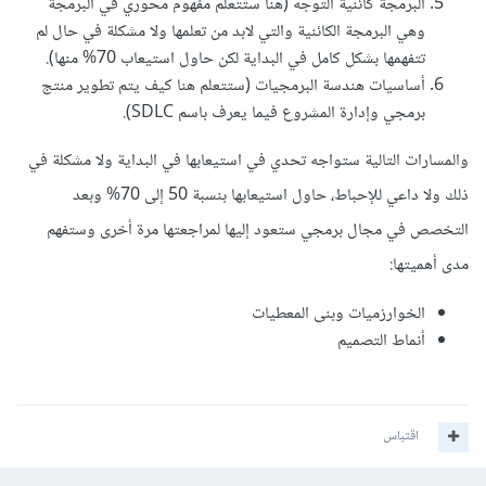
البرمجة كائنية التوجه (هنا ستتعلم مفهوم محوري في البرمجة
وهي البرمجة الكائنية والتي لابد من تعلمها ولا مشكلة في حال لم
تتفهمها بشكل كامل في البداية لكن حاول استيعاب 70% منها).
أساسيات هندسة البرمجيات (ستتعلم هنا كيف يتم تطوير منتج
برمجي وإدارة المشروع فيما يعرف باسم SDLC).
والمسارات التالية ستواجه تحدي في استيعابها في البداية ولا مشكلة في
ذلك ولا داعي للإحباط، حاول استيعابها بنسبة 50 إلى 70% وبعد
التخصص في مجال برمجي ستعود إليها لمراجعتها مرة أخرى وستفهم
مدى أهميتها:
الخوارزميات وبنى المعطيات
أنماط التصميم
اقتباس