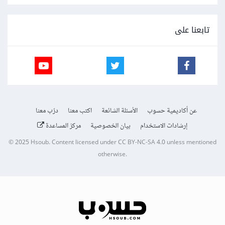
تابعنا على
عن أكاديمية حسوب
الأسئلة الشائعة
اكتب معنا
درّب معنا
إرشادات الاستخدام
بيان الخصوصية
مركز المساعدة
© 2025
Hsoub
.
Content licensed under
CC BY-NC-SA 4.0
unless mentioned
otherwise.