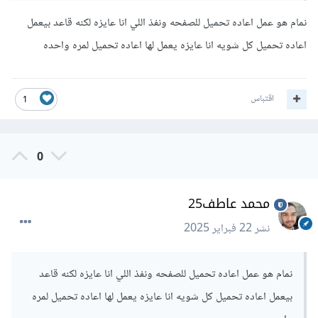
<?
php

نمام هو عمل اعاده تحميل للصفحه ونفذ اللي انا عايزه لكنه قاعد بيعمل
session_start
();
اعاده تحميل كل شويه انا عايزه يعمل لها اعاده تحميل لمره واحده
// التحقق إذا كانت الصفحة قد تم تحميلها من 
قبل
if
(!
isset
(
$_SESSION
[
'page_loaded'
]))
{
// إذا كانت المرة الأولى، قم بتخزين 
اقتباس
1
الحالة في الجلسة
    $_SESSION
[
'page_loaded'
]
=
true
;
// يمكنك تنفيذ ما تريده هنا قبل إعادة 
0
التحميل
	header
(
"Refresh:0"
);
محمد عاطف25
}
else
{
    unset
(
$_SESSION
[
'page_loaded'
]);
نشر
22 فبراير 2025
}
هنا قمنا ببدا ال session من خلال session_start بعد ذلك
نمام هو عمل اعاده تحميل للصفحه ونفذ اللي انا عايزه لكنه قاعد
نتحقق من وجود page_loaded في ال _SESSION إذا لم توجد
بيعمل اعاده تحميل كل شويه انا عايزه يعمل لها اعاده تحميل لمره
إذا لم يتم تحميل الصفحة من قبل ويمكنك بداخل الشرط وضع أن