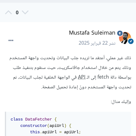
0
Mustafa Suleiman
نشر
22 فبراير 2025
ذلك غير عملي، أعتقد ما تريده جلب البيانات وتحديث واجهة المستخدم
وذلك يتم من خلال استخدام جافاسكريبت، حيث سنقوم بتنفيذ طلب
بواسطة دالة fetch إلى الـ
API
في الواجهة الخلفية لجلب البيانات، ثم
تحديث واجهة المستخدم دونّ إعادة تحميل الصفحة.
وإليك مثال:
class
DataFetcher
{
constructor
(
apiUrl
)
{
this
.
apiUrl 
=
 apiUrl
;