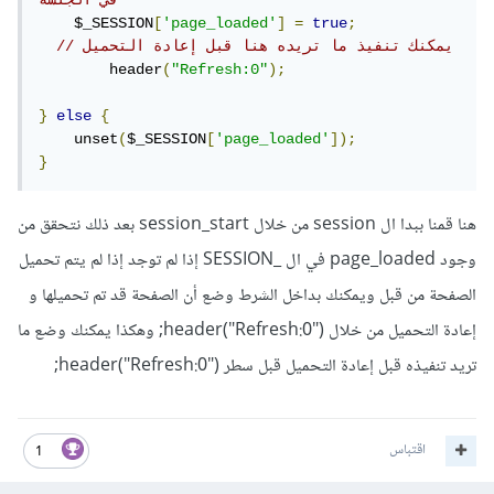
في الجلسة
    $_SESSION
[
'page_loaded'
]
=
true
;
// يمكنك تنفيذ ما تريده هنا قبل إعادة التحميل
	header
(
"Refresh:0"
);
}
else
{
    unset
(
$_SESSION
[
'page_loaded'
]);
}
هنا قمنا ببدا ال session من خلال session_start بعد ذلك نتحقق من
وجود page_loaded في ال _SESSION إذا لم توجد إذا لم يتم تحميل
الصفحة من قبل ويمكنك بداخل الشرط وضع أن الصفحة قد تم تحميلها و
إعادة التحميل من خلال header("Refresh:0"); وهكذا يمكنك وضع ما
تريد تنفيذه قبل إعادة التحميل قبل سطر header("Refresh:0");
اقتباس
1