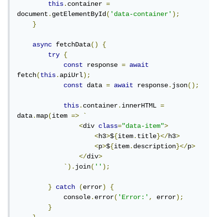
this
.
container 
=
document
.
getElementById
(
'data-container'
);
}
async
 fetchData
()
{
try
{
const
 response 
=
await
fetch
(
this
.
apiUrl
);
const
 data 
=
await
 response
.
json
();
this
.
container
.
innerHTML 
=
data
.
map
(
item 
=>
`
<
div 
class
=
"data-item"
>
<
h3
>
$
{
item
.
title
}</
h3
>
<
p
>
$
{
item
.
description
}</
p
>
</
div
>
`).
join
(
''
);
}
catch
(
error
)
{
            console
.
error
(
'Error:'
,
 error
);
}