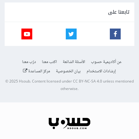
تابعنا على
عن أكاديمية حسوب
الأسئلة الشائعة
اكتب معنا
درّب معنا
إرشادات الاستخدام
بيان الخصوصية
مركز المساعدة
© 2025
Hsoub
.
Content licensed under
CC BY-NC-SA 4.0
unless mentioned
otherwise.