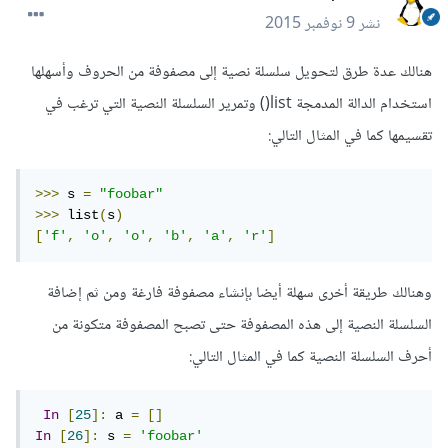
نشر
9 نوفمبر 2015
هنالك عدة طرق لتحويل سلسلة نصية إلى مصفوفة من الحروف وأسهلها
استخدام الدالة المدمجة list() وتمرير السلسلة النصية التي ترغب في
تقسيمها كما في المثال التالي:
>>>
 s 
=
"foobar"
>>>
 list
(
s
)
[
'f'
,
'o'
,
'o'
,
'b'
,
'a'
,
'r'
]
وهنالك طريقة أخرى سهلة أيضا بإنشاء مصفوفة فارغة ومن ثم إضافة
السلسلة النصية إلى هذه المصفوفة حتى تصبح المصفوفة متكونة من
أحرف السلسلة النصية كما في المثال التالي:
In
[
25
]:
 a 
=
[]
In
[
26
]:
 s 
=
'foobar'