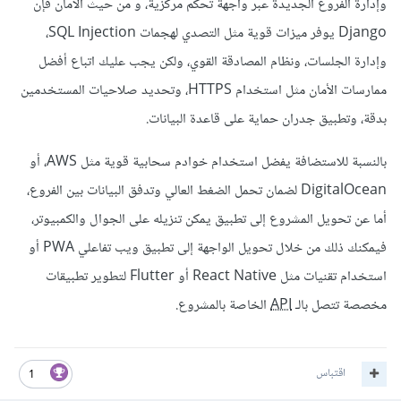
وإدارة الفروع الجديدة عبر واجهة تحكم مركزية، و من حيث الأمان فإن
Django يوفر ميزات قوية مثل التصدي لهجمات SQL Injection،
وإدارة الجلسات، ونظام المصادقة القوي، ولكن يجب عليك اتباع أفضل
ممارسات الأمان مثل استخدام HTTPS، وتحديد صلاحيات المستخدمين
بدقة، وتطبيق جدران حماية على قاعدة البيانات.
بالنسبة للاستضافة يفضل استخدام خوادم سحابية قوية مثل AWS، أو
DigitalOcean لضمان تحمل الضغط العالي وتدفق البيانات بين الفروع،
أما عن تحويل المشروع إلى تطبيق يمكن تنزيله على الجوال والكمبيوتر،
فيمكنك ذلك من خلال تحويل الواجهة إلى تطبيق ويب تفاعلي PWA أو
استخدام تقنيات مثل React Native أو Flutter لتطوير تطبيقات
مخصصة تتصل بالـ
API
الخاصة بالمشروع.
اقتباس
1