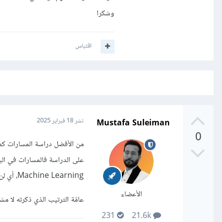
وشكرا
اقتباس
Mustafa Suleiman
نشر
18 فبراير 2025
0
من الأفضل دراسة المسارات كما
على الدراسة فالمسارات في البد
Machine Learning، أي لن تحتاج إلى استيعاب لمكتبة pandas في البداية.
الأعضاء
عامًة الترتيب الذي ذكرته لا م
231
21.6k