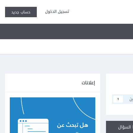
تسجيل الدخول
حساب جديد
إعلانات
ن
1
السؤال