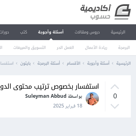
الرئيسية
دروس ومقالات
أسئلة وأجوبة
كتب
دورات
البرمجة
ريادة الأعمال
العمل الحر
التسويق والمبيعات
ال
الرئيسية
أسئلة وأجوبة
الأقسام
أسئلة البرمجة
بايثون
استفسار
استفسار بخصوص ترتيب محتوى الدور
0
بواسطة Suleyman Abbud
18 فبراير 2025