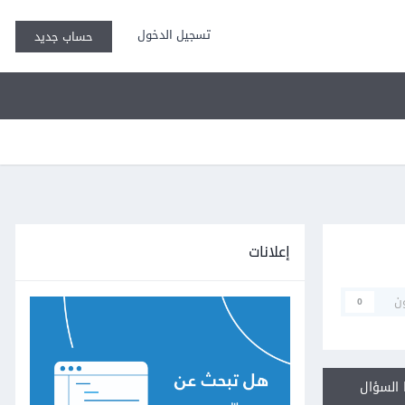
تسجيل الدخول
حساب جديد
إعلانات
ن
0
السؤال