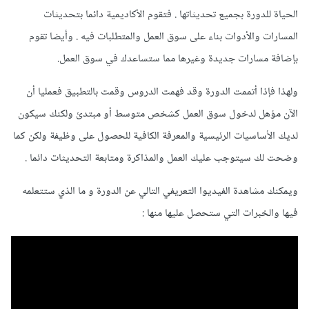
الحياة للدورة بجميع تحديثاتها . فتقوم الأكاديمية دائما بتحديثات
المسارات والأدوات بناء على سوق العمل والمتطلبات فيه . وأيضا تقوم
بإضافة مسارات جديدة وغيرها مما ستساعدك في سوق العمل.
ولهذا فإذا أتممت الدورة وقد فهمت الدروس وقمت بالتطبيق فعمليا أن
الآن مؤهل لدخول سوق العمل كشخص متوسط أو مبتدئ ولكنك سيكون
لديك الأساسيات الرئيسية والمعرفة الكافية للحصول على وظيفة ولكن كما
وضحت لك سيتوجب عليك العمل والمذاكرة ومتابعة التحديثات دائما .
ويمكنك مشاهدة الفيديوا التعريفي التالي عن الدورة و ما الذي ستتعلمه
فيها والخبرات التي ستحصل عليها منها
: