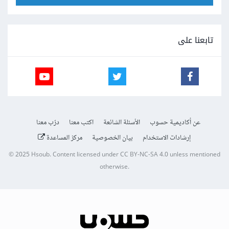
تابعنا على
عن أكاديمية حسوب
الأسئلة الشائعة
اكتب معنا
درّب معنا
إرشادات الاستخدام
بيان الخصوصية
مركز المساعدة
© 2025
Hsoub
.
Content licensed under
CC BY-NC-SA 4.0
unless mentioned
otherwise.