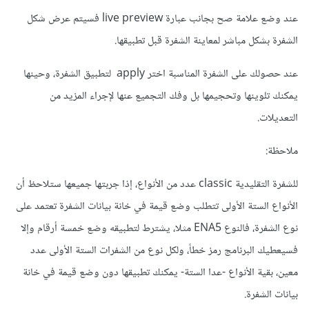
عند وضع علامة صح بجانب عبارة live preview فسيتم عرض شكل
الشفرة بشكل مباشر لمعاينة الشفرة قبل تطبيقها.
عند حصولك على الشفرة المناسبة اختر apply لتطبيق الشفرة، وحينها
يمكنك تلوينها وتحجيمها بل وفك التجميع عنها لإجراء المزيد من
التعديلات.
ملاحظة:
للشفرة التقليدية classic عدد من الأنواع، إذا جربتها جميعها ستلاحظ أن
الأنواع الستة الأولى تتطلب وضع قيمة في خانة بيانات الشفرة تعتمد على
نوع الشفرة، فالنوع ENA5 مثلا، يشترط لتطبيقه وضع خمسة أرقام وإلا
فسيعطيك البرنامج رمز خطأ، ولكل نوع من الشفرات الستة الأولى عدد
معين، بقية الأنواع -عدا الستة- يمكنك تطبيقها دون وضع قيمة في خانة
بيانات الشفرة.