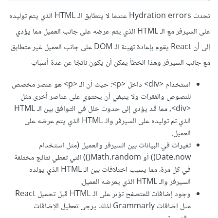
تحدث Hydration errors عندما لا يتطابق الـ HTML الذي يتم توليده
على السيرفر مع الـ HTML الذي يتم عرضه على جانب العميل مما يؤدي
إلى أن React يقوم بإعادة تهيئة الـ DOM على جانب العميل غير متطابق
مع جانب السيرفر وهذا الخطأ يمكن أن يكون ناتجًا عن عدة أسباب
استخدام <div> داخل <p>: حيث أن الـ <p> هو عنصر مخصص
للنصوص والفقرات ولا ينبغي أن يحتوي على عناصر أخرى مثل
<div>, مما قد يؤدي إلى حدوث خلل في التوافق بين الـ HTML
الذي تم توليده على السيرفر والـ HTML الذي يتم عرضه على
العميل.
تغيرات في البيانات بين السيرفر والعميل (مثل استخدام
Date.now() أو Math.random()) التي تعطي نتائج مختلفة
في كل مرة، مما يسبب اختلافات بين الـ HTML الذي يولده
السيرفر والـ HTML الذي يعرضه العميل.
وجود إضافات للمتصفح تؤثر على الـ HTML قبل تحميل React
مثل إضافات Grammarly لذلك يرجى تعطيل الإضافات