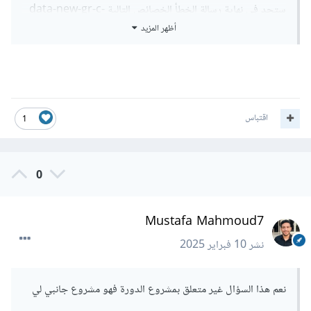
ستجد في نهاية رسالة الخطأ الخصائص التالية data-new-gr-c-
أظهر المزيد
s-check-loaded و data-gr-ext-installed وهي التي تسبب
تلك المشكلة.
وهذه الخصائص عادة ما يتم إستخدامها بسبب
إضافة Grammarly . هل تستخدم تلك الإضافة في المتصفح ؟
اقتباس
1
إذا كنت تستخدمها حاول تعطيلها وستجد أن المشكلة قد تم حلها.
حيث تلك الإضافة تضيف أجزاء و خصائص لعناصر ال html مما
0
تسبب مشكلة في عدم تطابق ال HTML الذي تم إعادته من الخادم.
Mustafa Mahmoud7
نشر
10 فبراير 2025
نعم هذا السؤال غير متعلق بمشروع الدورة فهو مشروع جانبي لي