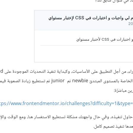
ا، في سؤال سابق لك؟
ستحتاج إلى العودة 
mentor مع تحديد التمارين الخاصة بالمستوى المبتدئ newbie ثم junior ثم تستطيع زياد
tps://www.frontendmentor.io/challenges?difficulty=1&type
حاول تنفيذه، وفي حال واجهتك مشكلة تستطيع الاستفسار هنا، ومع الوقت والإلت
ا تنفيذ تصميم كامل.