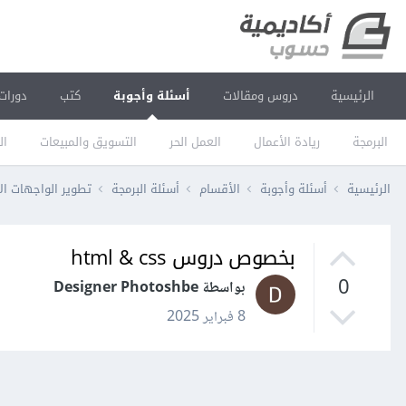
الرئيسية
دروس ومقالات
أسئلة وأجوبة
كتب
دورات
البرمجة
ريادة الأعمال
العمل الحر
التسويق والمبيعات
ال
الرئيسية
أسئلة وأجوبة
الأقسام
أسئلة البرمجة
تطوير الواجهات ال
بخصوص دروس html & css
0
بواسطة Designer Photoshbe
8 فبراير 2025