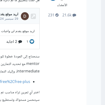
هل قمت بتطبيق ما تم ذكره هن
الأعضاء
231
21.6k
intermediate، وإليك التمارين مباشرًة:
=free%2Cfree-plus
اختر أي تمرين تراه مناسب ثم 
سيتحسن مستواك وتستطيع بعده