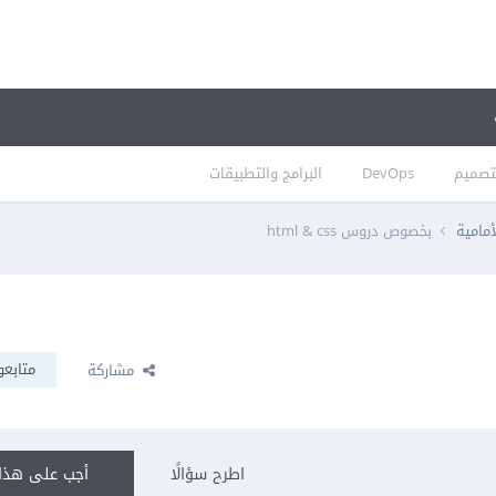
تصميم
DevOps
البرامج والتطبيقات
أمامية
بخصوص دروس html & css
متابعو
مشاركة
اطرح سؤالًا
أجب على هذا 