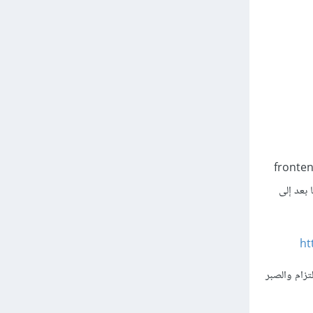
خطوة للوراء، من أجل التطبيق على الأساسيات، وكبداية تنفيذ التحديات الموجودة على frontend
ة الصعوبة فيما بعد إلى
ht
زام والصبر