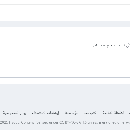
آن
لتنشر باسم حسابك.
الأسئلة الشائعة
اكتب معنا
درّب معنا
إرشادات الاستخدام
بيان الخصوصية
 2025
Hsoub
.
Content licensed under
CC BY-NC-SA 4.0
unless mentioned otherwi