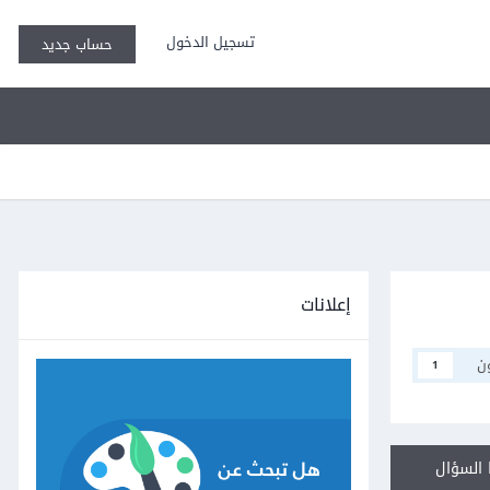
تسجيل الدخول
حساب جديد
إعلانات
ن
1
السؤال