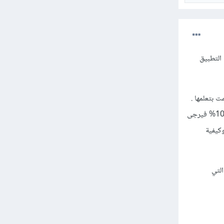
 التطبيق
 بتعلمها .
أهم شئ حاليا هو التأكد من فهمك للأساسيات بشكل كبير لذلك إذا لم يكن فهمك لدروس html و css بنسبة 100% فيرجى
كيفية
html وأيضا المواقع التي