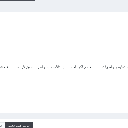
دروس html & css في دورة تطوير واجهات المستخدم لكن احس انها ناقصة ولم اجي اطبق في مشروع ح
الترتيب حسب التقييم
ال