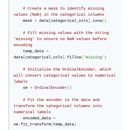
# Create a mask to identify missing 
values (NaN) in the categorical columns
    mask 
=
 data
[
categorical_cols
].
isna
()
# Fill missing values with the string 
'missing' to ensure no NaN values before 
encoding
    temp_data 
=
data
[
categorical_cols
].
fillna
(
'missing'
)
# Initialize the OrdinalEncoder, which 
will convert categorical values to numerical 
labels
    oe 
=
OrdinalEncoder
()
# Fit the encoder to the data and 
transform the categorical columns into 
numerical labels
    encoded_data 
=
oe
.
fit_transform
(
temp_data
)