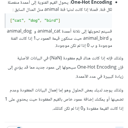
One-Hot Encoding:
يحول القيم الفئوية إلى أعمدة منفصلة
لكل فئة. فمثلا إذا كانت لدنيا فئة animal مثل المثال السابق
:
[
"cat"
,
"dog"
,
"bird"
]
فسيتم تحويلها إلى ثلاثة أعمدة animal_cat و animal_dog
و animal_bird حيث ستكون قيمة العمود ب1 إذا كانت الفئة
موجودة و ب 0 إذا لم تكن موجودة.
ولذلك فإنه إذا كانت هناك قيم مفقودة (NaN) في البيانات الأصلية
فإن One-Hot Encoding سيحولها إلى عمود جديد مما قد يؤدي إلى
زيادة كببيرة في عدد الأعمدة.
ولذلك يوجد لديك بعض الحلول وهو إما إهمال البيانات المفقودة وعدم
تضمينها أو يمكنك إضافة عمود خاص بالقيم المفقودة حيث يحتوي على 1
إذا كانت القيمة مفقودة و0 إذا لم تكن كذللك.