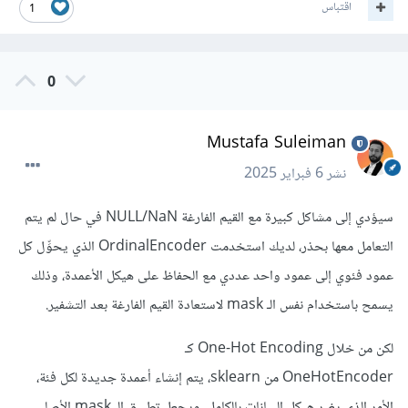
اقتباس
1
0
Mustafa Suleiman
نشر
6 فبراير 2025
سيؤدي إلى مشاكل كبيرة مع القيم الفارغة NULL/NaN في حال لم يتم
التعامل معها بحذر، لديك استخدمت OrdinalEncoder الذي يحوِّل كل
عمود فئوي إلى عمود واحد عددي مع الحفاظ على هيكل الأعمدة، وذلك
يسمح باستخدام نفس الـ mask لاستعادة القيم الفارغة بعد التشفير.
لكن من خلال One-Hot Encoding كـ
OneHotEncoder من sklearn، يتم إنشاء أعمدة جديدة لكل فئة،
الأمر الذي يغير هيكل البيانات بالكامل، ويجعل تطبيق الـ mask الأصلي