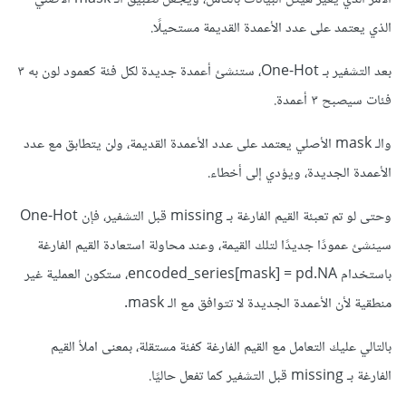
الذي يعتمد على عدد الأعمدة القديمة مستحيلًا.
بعد التشفير بـ One-Hot، ستنشئ أعمدة جديدة لكل فئة كعمود لون به ٣
فئات سيصبح ٣ أعمدة.
والـ mask الأصلي يعتمد على عدد الأعمدة القديمة، ولن يتطابق مع عدد
الأعمدة الجديدة، ويؤدي إلى أخطاء.
وحتى لو تم تعبئة القيم الفارغة بـ missing قبل التشفير، فإن One-Hot
سينشئ عمودًا جديدًا لتلك القيمة، وعند محاولة استعادة القيم الفارغة
باستخدام encoded_series[mask] = pd.NA، ستكون العملية غير
منطقية لأن الأعمدة الجديدة لا تتوافق مع الـ mask.
بالتالي عليك التعامل مع القيم الفارغة كفئة مستقلة، بمعنى املأ القيم
الفارغة بـ missing قبل التشفير كما تفعل حاليًا.