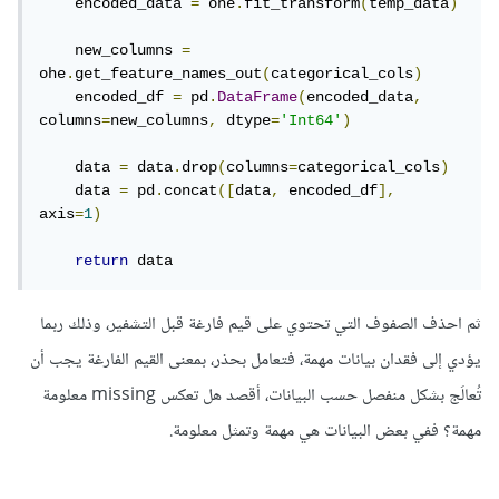
    encoded_data 
=
 ohe
.
fit_transform
(
temp_data
)
    new_columns 
=
ohe
.
get_feature_names_out
(
categorical_cols
)
    encoded_df 
=
 pd
.
DataFrame
(
encoded_data
,
columns
=
new_columns
,
 dtype
=
'Int64'
)
    data 
=
 data
.
drop
(
columns
=
categorical_cols
)
    data 
=
 pd
.
concat
([
data
,
 encoded_df
],
axis
=
1
)
return
 data
ثم احذف الصفوف التي تحتوي على قيم فارغة قبل التشفير، وذلك ربما
يؤدي إلى فقدان بيانات مهمة، فتعامل بحذر، بمعنى القيم الفارغة يجب أن
تُعالَج بشكل منفصل حسب البيانات، أقصد هل تعكس missing معلومة
مهمة؟ ففي بعض البيانات هي مهمة وتمثل معلومة.