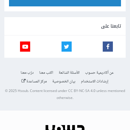
تابعنا على
عن أكاديمية حسوب
الأسئلة الشائعة
اكتب معنا
درّب معنا
إرشادات الاستخدام
بيان الخصوصية
مركز المساعدة
© 2025
Hsoub
.
Content licensed under
CC BY-NC-SA 4.0
unless mentioned
otherwise.