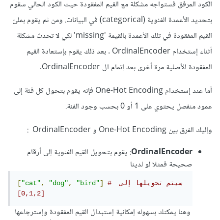
الكود المرفق فستواجه مشكلة مع القيم المفقودة حيث الكود الحالي سقوم
بتحديد الأعمدة الفئوية (categorical) في البيانات. ومن ثم يقوم بملئ
القيم المفقودة في تلك الأعمدة بالقيمة 'missing' لكي لا تحدث مشكلة
أثناء إستخدام OrdinalEncoder . بعد ذلك يقوم بإستعادة القيم
المفقودة الأصلية مرة أخرى بعد إتمام ال OrdinalEncoder.
أما عند إستخدام One-Hot Encoding فإنه يقوم بتحول كل فئة إلى
عمود منفصل يحتوي على 1 أو 0 بحسب وجود الفئة.
وإليك الفرق بين One-Hot Encoding و OrdinalEncoder
:
OrdinalEncoder
: يقوم بتحويل القيم الفئوية إلى أرقام
صحيحة فمثلا لو لدينا
# سيتم تحويلها إلى 
]
"bird"
,
"dog"
,
"cat"
[
[0,1,2]
وهنا يمكنك بسهوله إمكانية إستبدال القيم المفقودة وإسترجاعها