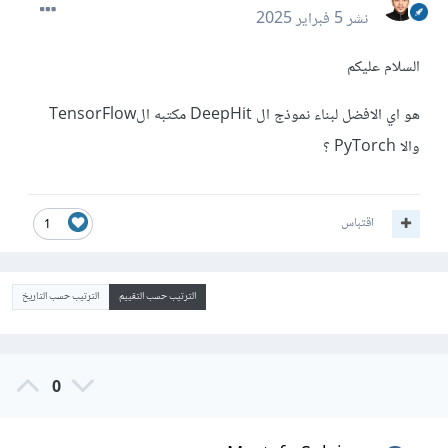
نشر
5 فبراير 2025
السلام عليكم
هو اي الافضل لبناء نموذج ال DeepHit مكتبه الTensorFlow
والا PyTorch ؟
اقتباس
1
الترتيب حسب التقييم
الترتيب حسب التاريخ
0