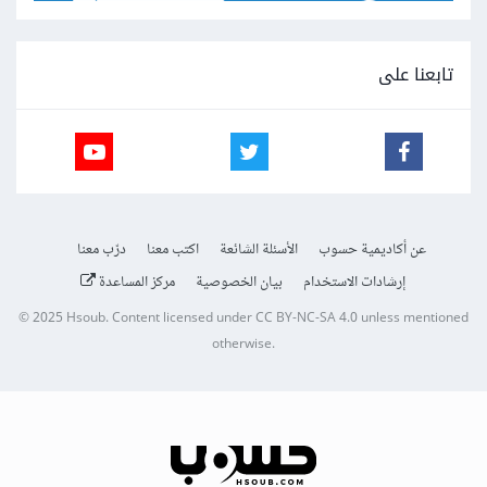
تابعنا على
عن أكاديمية حسوب
الأسئلة الشائعة
اكتب معنا
درّب معنا
إرشادات الاستخدام
بيان الخصوصية
مركز المساعدة
© 2025
Hsoub
.
Content licensed under
CC BY-NC-SA 4.0
unless mentioned
otherwise.