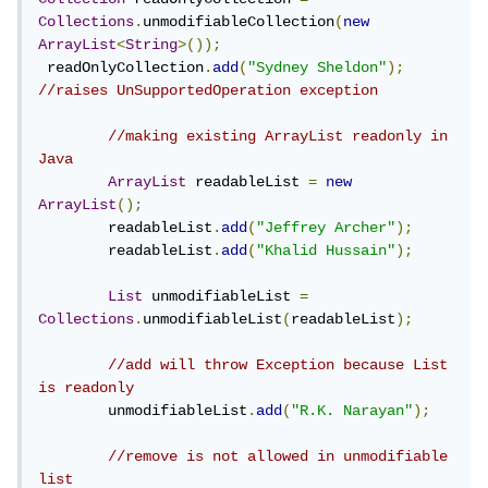
Collections
.
unmodifiableCollection
(
new
ArrayList
<
String
>());
 readOnlyCollection
.
add
(
"Sydney Sheldon"
);
//raises UnSupportedOperation exception
//making existing ArrayList readonly in 
Java
ArrayList
 readableList 
=
new
ArrayList
();
        readableList
.
add
(
"Jeffrey Archer"
);
        readableList
.
add
(
"Khalid Hussain"
);
List
 unmodifiableList 
=
Collections
.
unmodifiableList
(
readableList
);
//add will throw Exception because List 
is readonly
        unmodifiableList
.
add
(
"R.K. Narayan"
);
//remove is not allowed in unmodifiable 
list