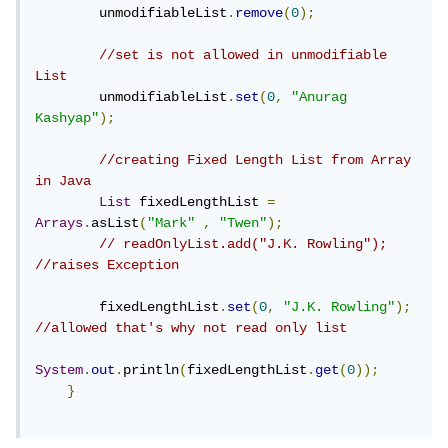
        unmodifiableList
.
remove
(
0
);
//set is not allowed in unmodifiable 
List
        unmodifiableList
.
set
(
0
,
"Anurag 
Kashyap"
);
//creating Fixed Length List from Array 
in Java
List
 fixedLengthList 
=
Arrays
.
asList
(
"Mark"
,
"Twen"
);
// readOnlyList.add("J.K. Rowling"); 
//raises Exception
        fixedLengthList
.
set
(
0
,
"J.K. Rowling"
);
//allowed that's why not read only list
System
.
out
.
println
(
fixedLengthList
.
get
(
0
));
}