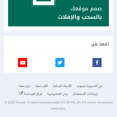
تابعنا على
عن أكاديمية حسوب
الأسئلة الشائعة
اكتب معنا
درّب معنا
إرشادات الاستخدام
بيان الخصوصية
مركز المساعدة
© 2025
Hsoub
.
Content licensed under
CC BY-NC-SA 4.0
unless mentioned
otherwise.