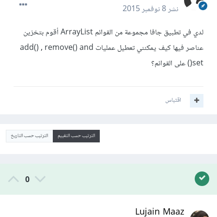
نشر
8 نوفمبر 2015
لدي في تطبيق جافا مجموعة من القوائم ArrayList أقوم بتخزين
عناصر فيها كيف يمكنني تعطيل عمليات add() , remove() and
set() على القوائم؟
اقتباس
الترتيب حسب التقييم
الترتيب حسب التاريخ
0
Lujain Maaz