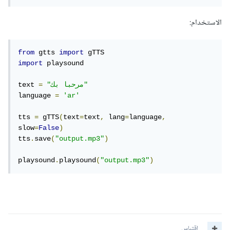
الاستخدام:
from
 gtts 
import
import
 playsound

"مرحبا بك"
=
text 
language 
=
'ar'
tts 
=
 gTTS
(
text
=
text
,
 lang
=
language
,
slow
=
False
)
tts
.
save
(
"output.mp3"
)
playsound
.
playsound
(
"output.mp3"
)
اقتباس