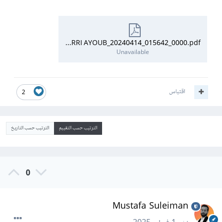
BAGUERRI AYOUB_20240414_015642_0000.pdf
Unavailable
اقتباس
2
الترتيب حسب التقييم
الترتيب حسب التاريخ
0
Mustafa Suleiman