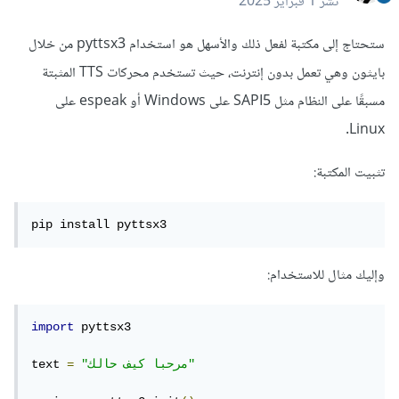
نشر
1 فبراير 2025
ستحتاج إلى مكتبة لفعل ذلك والأسهل هو استخدام pyttsx3 من خلال
بايثون وهي تعمل بدون إنترنت، حيث تستخدم محركات TTS المثبتة
مسبقًا على النظام مثل SAPI5 على Windows أو espeak على
Linux.
تثبيت المكتبة:
pip install pyttsx3
وإليك مثال للاستخدام:
import
 pyttsx3

"مرحبا كيف حالك"
=
text 