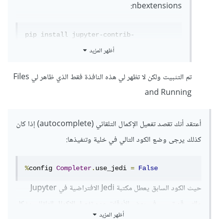
nbextensions:
pip install jupyter-contrib-
nbextensions
أظهر المزيد
وسيظهر لك تبويب باسم nbextensions في jupyter
تم التثبيت ولكن لا تظهر لي هذه النافذة فقط الذي ظاهر لي Files
اضغط عليه
and Running
أعتقد أنك تقصد تفعيل الإكمال التلقائي (autocomplete) إذا كان
كذلك يرجى وضع الكود التالي في خلية وتنفيذها:
ثم ابحث عن Hinterland وقم بتفعيل تلك الميزة:
%
config 
Completer
.
use_jedi 
=
False
حيث الكود السابق يعطل مكتبة Jedi الافتراضية في Jupyter
والتي قد تسبب في بعض الأوقات عدم تفعيل الإكمال التلقائي بشكل
أظهر المزيد