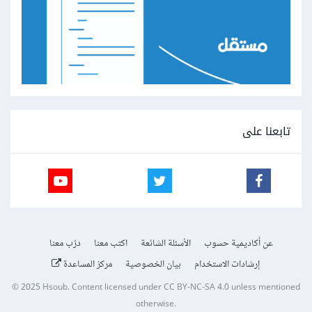
تابعنا على
عن أكاديمية حسوب
الأسئلة الشائعة
اكتب معنا
درّب معنا
إرشادات الاستخدام
بيان الخصوصية
مركز المساعدة
© 2025
Hsoub
.
Content licensed under
CC BY-NC-SA 4.0
unless mentioned
otherwise.