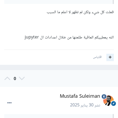
صحيح.
فعلت كل شيء ولكن لم تظهر لا اعلم ما السبب
إذا لم تعمل أيضا يمكننا تثبيت مكتبات إضافية مثل jedi و
:
IPython
الله يعطييكم العافية طلعتها من خلال اعدادات ال jupyter
حيث من الممكن أن الإصدار الذي يوجد لديك لا يأتي مع jedi .
اقتباس
0
Mustafa Suleiman
نشر
30 يناير 2025