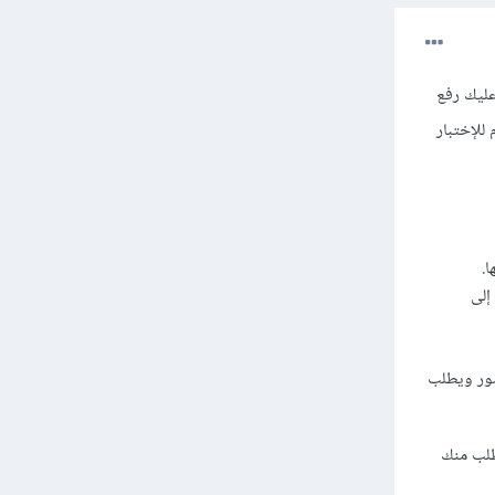
لك، وعليك رفع
للإختبار
إلى
صور ويطلب
طلب منك