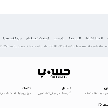
الأسئلة الشائعة
اكتب معنا
درّب معنا
إرشادات الاستخدام
بيان الخصوصية
 2025
Hsoub
.
Content licensed under
CC BY-NC-SA 4.0
unless mentioned otherwi