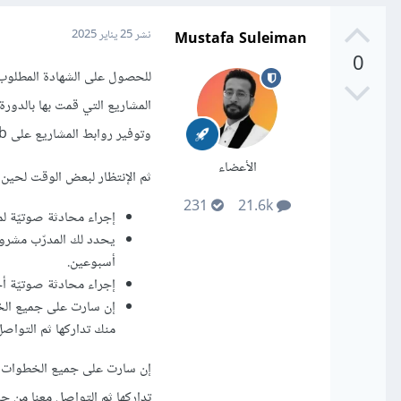
Mustafa Suleiman
نشر
25 يناير 2025
0
المشاريع التي قمت بها بالدورة على 
وتوفير روابط المشاريع على github.
الأعضاء
ثم الإنتظار لبعض الوقت لحين م
231
21.6k
إجراء محادثة صوتيّة لمدة 30 دقيقة يطرح المدرّب عليك أسئلة متعلّقة بالدورة والأمور التي ن
يحدد لك المدرّب مشروعً
أسبوعين.
إجراء محادثة صوتيّة أخرى لمدّة 30 دقيقة يناقش بها مشروعك وما
إن سارت على جميع الخ
منك تداركها ثم التواصل
إن سارت على جميع الخطوات ا
تداركها ثم التواصل معنا من جد