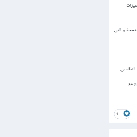
لمميزات
دمجة و التي
لنظامين.
ح مع
1