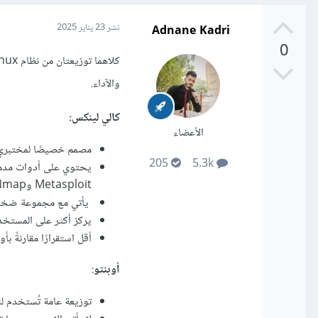
Adnane Kadri
نشر
23 يناير 2025
0
والآداء.
كالي لينكس:
الأعضاء
مصمم خصيصًا لمختبري الاختراق (Penetration Testers) 
205
5.3k
يحتوي على أدوات مدمجة
Metasploit وNmap وWireshark.
يأتي مع مجموعة ضخمة م
يركز أكثر على المستخدم
أقل استقرارًا مقارنةً بأ
أوبنتو
:
توزيعة عامة تُستخدم لل