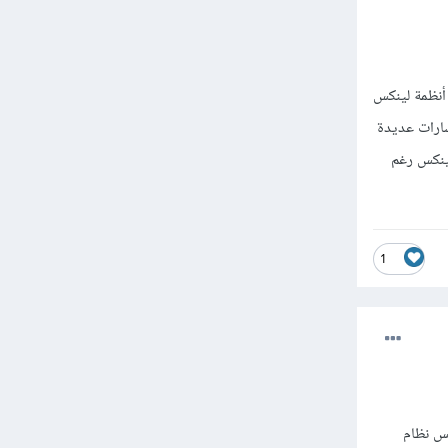
بعض الأدوات عليه من مثل Virtual Box للتعامل مع أنظمة لينكس
 مسارات عديدة
Te يمكنك استخدام كالي لينكس رغم
1
فس نظام