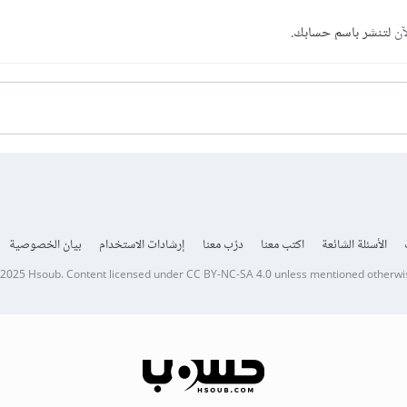
آن
لتنشر باسم حسابك.
الأسئلة الشائعة
اكتب معنا
درّب معنا
إرشادات الاستخدام
بيان الخصوصية
 2025
Hsoub
.
Content licensed under
CC BY-NC-SA 4.0
unless mentioned otherwi