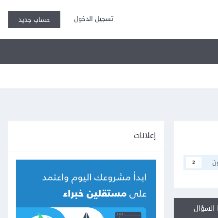
تسجيل الدخول
حساب جديد
إعلانات
ن
2
السؤال