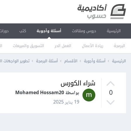
الرئيسية
دروس ومقالات
أسئلة وأجوبة
كتب
دورات
البرمجة
ريادة الأعمال
العمل الحر
التسويق والمبيعات
ال
الرئيسية
أسئلة وأجوبة
الأقسام
أسئلة البرمجة
تطوير الواجهات ال
شراء الكورس
0
بواسطة Mohamed Hossam20
19 يناير 2025