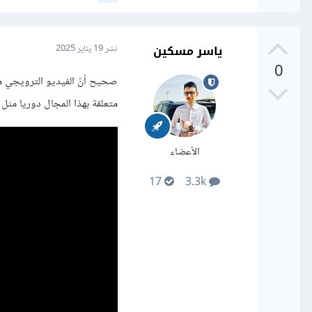
ياسر مسكين
نشر
19 يناير 2025
0
صحيح أنّ الفيديو الترويجي 
متعلقة بهذا المجال دوريا مثل 
الأعضاء
17
3.3k