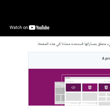
يء متعلق بمساراتها فستحده محدّثا في هذه الصفحة: