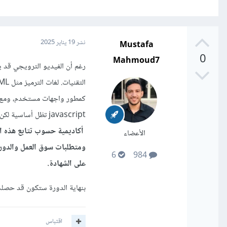
Mustafa
نشر
19 يناير 2025
0
Mahmoud7
رغم أن الفيديو الترويجي قد ي
كمطور واجهات مستخدم، ومع ذل
javascript تظل أساسية لكن يتم تحديثها وإضافة ميزات جديدة باستمرار.
أكاديمية حسوب تتابع هذه ال
الأعضاء
ومتطلبات سوق العمل والدورة
6
984
على الشهادة.
بنهاية الدورة ستكون قد حصلت
اقتباس