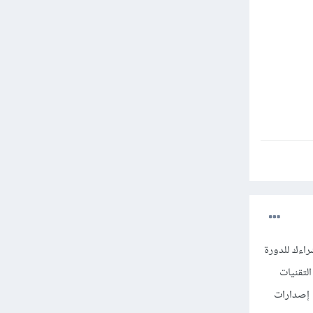
راءك للدورة
لتقنيات
 إصدارات