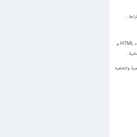
لرابط
:
ثانيا إذا أردت أن تصبح مطور واجهات أمامية ولكن لمواقع ثابته مثل تحويل تصميمات Figma وغيرها إلى أكواد HTML و
مية والخلفية