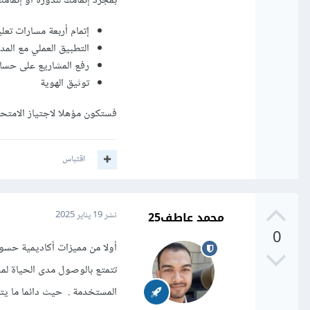
بمجرد إتمامك للدورة أو إتمامك
إتمام أربعة مسارات تعلي
التطبيق العملي مع المدر
رفع المشاريع على حسابك على GitHub أولًا بأو
توثيق الهوية
فستكون مؤهلا لاجتياز الامت
اقتباس
محمد عاطف25
نشر
19 يناير 2025
0
أولا من مميزات أكاديمية حسوب 
تتمتع بالوصول مدى الحياة لم
المستخدمة . حيث دائما ما ي