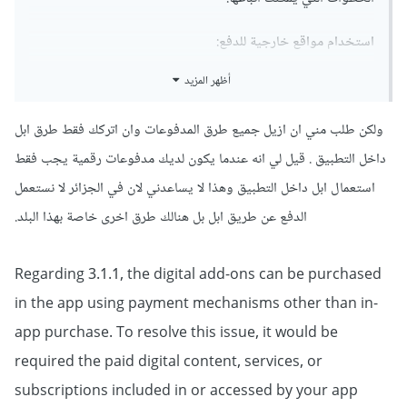
استخدام مواقع خارجية للدفع:
أظهر المزيد
يمكنك توجيه المستخدمين إلى مواقع خارجية لإتمام المدفوعات،
مثل مواقع البطاقات الائتمانية أو الدفع عبر الإنترنت. بعد الدفع،
ولكن طلب مني ان ازيل جميع طرق المدفوعات وان اتركك فقط طرق ابل
يمكنك تحديث حالة المستخدم في التطبيق بناءً على معلومات
داخل التطبيق . قيل لي انه عندما يكون لديك مدفوعات رقمية يجب فقط
الدفع.
استعمال ابل داخل التطبيق وهذا لا يساعدني لان في الجزائر لا نستعمل
استخدام مكتبات Flutter الخارجية:
الدفع عن طريق ابل بل هنالك طرق اخرى خاصة بهذا البلد.
هناك مكتبات Flutter مثل flutter_linkedin أو
Regarding 3.1.1, the digital add-ons can be purchased
flutter_linkfive التي تسمح لك بإدارة المدفوعات خارج التطبيق
in the app using payment mechanisms other than in-
وتقديم خدمات إضافية مثل تحقق من الإيصالات والتحديثات.
app purchase. To resolve this issue, it would be
استخدام مكتبات محاكاة الدفع:
required the paid digital content, services, or
subscriptions included in or accessed by your app
يمكنك استخدام مكتبات مثل flutter_in_app_purchase