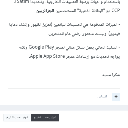
باستخدام واجهات برمجة التطبيقات الخارجية، وتحديداً Satim لـ
CCP مع "البطاقة الذهبية" للمستخدمين
الجزائريين
.
- الميزات المدفوعة هي تحسينات للبائعين (تعزيز الظهور وإنشاء دعاية
فيديو)، وليست محتوى رقمي عام للمشترين.
- التنفيذ الحالي يعمل بشكل مثالي لمتجر Google Play ولكنه
يواجه تحديات مع إرشادات متجر Apple App Store.
شكرا مسبقا.
اقتباس
الترتيب حسب التقييم
الترتيب حسب التاريخ