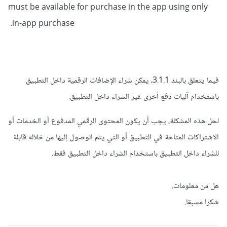
must be available for purchase in the app using only
لتقديم تجربة محاكاة للدفع داخل التطبيق، حيث يمكنك تحديد
in-app purchase.
معلومات الدفع وتحقق منها داخل التطبيق.
استخدام مواقع الدفع الخارجية مع تحديثات التطبيق: يمكنك
توجيه المستخدمين إلى مواقع الدفع الخارجية وتحديث حالة
فيما يتعلق بالبند 3.1.1، يمكن شراء الإضافات الرقمية داخل التطبيق
المستخدم في التطبيق بناءً على معلومات الدفع. يمكنك استخدام
باستخدام آليات دفع أخرى غير الشراء داخل التطبيق.
مكتبات مثل http للتفاعل مع
API
الخارجية وتحديث حالة
المستخدم.
لحل هذه المشكلة، يجب أن يكون المحتوى الرقمي المدفوع أو الخدمات أو
الاشتراكات المتاحة في التطبيق أو التي يتم الوصول إليها من خلاله قابلة
للشراء داخل التطبيق باستخدام الشراء داخل التطبيق فقط.
هل من معلومات.
شكرا مسبقا.