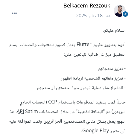
Belkacem Rezzouk
نشر
18 يناير 2025
السلام عليكم،
أقوم بتطوير تطبيق Flutter يعمل كسوق للمنتجات والخدمات. يقدم
التطبيق ميزات إضافية للبائعين، مثل:
- تعزيز منتجاتهم
- تعزيز ملفاتهم الشخصية لزيادة الظهور
- الدفع لإنشاء دعاية فيديو حول خدمتهم أو منتجهم
حالياً، قمت بتنفيذ المدفوعات باستخدام CCP (الحساب الجاري
البريدي) مع "البطاقة الذهبية" من خلال استدعاءات
API
Satim. هذا
النهج يعمل بشكل مثالي للمستخدمين
الجزائريين
وتمت الموافقة عليه
في متجر Google Play.