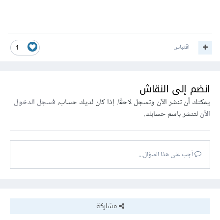
اقتباس
1
انضم إلى النقاش
يمكنك أن تنشر الآن وتسجل لاحقًا. إذا كان لديك حساب،
فسجل الدخول
وإليك الرابط للتوثيق الرسمي الخاص بها
:
الآن
لتنشر باسم حسابك.
https://scikit-
learn.org/stable/modules/generated/sklearn
.decomposition.PCA.html
أجب على هذا السؤال...
مشاركة