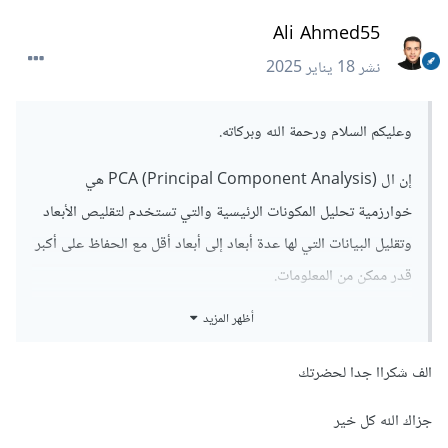
Ali Ahmed55
نشر
18 يناير 2025
وعليكم السلام ورحمة الله وبركاته.
إن ال PCA (Principal Component Analysis) هي
خوارزمية تحليل المكونات الرئيسية والتي تستخدم لتقليص الأبعاد
وتقليل البيانات التي لها عدة أبعاد إلى أبعاد أقل مع الحفاظ على أكبر
قدر ممكن من المعلومات.
أظهر المزيد
ويمكنك قراءة الإجابة التالية لمزيد من التفاصيل حولها وكيفية
إستخدامها
:
الف شكراا جدا لحضرتك
جزاك الله كل خير