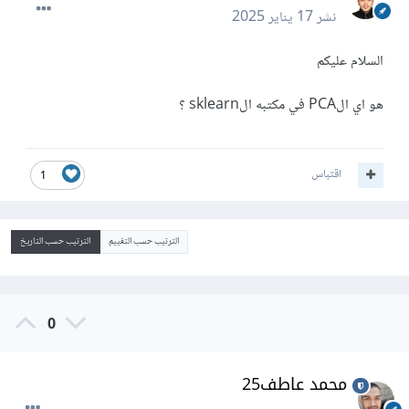
نشر
17 يناير 2025
السلام عليكم
هو اي الPCA في مكتبه الsklearn ؟
اقتباس
1
الترتيب حسب التقييم
الترتيب حسب التاريخ
0
محمد عاطف25